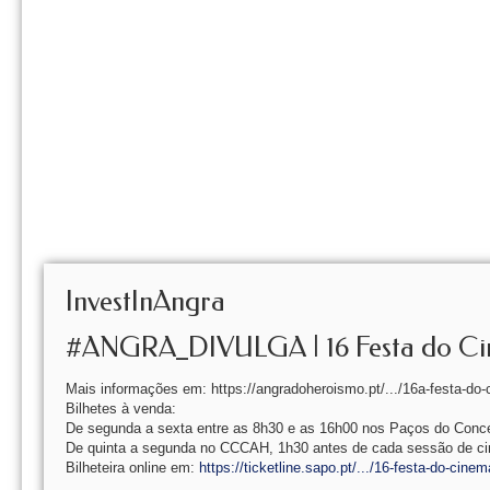
InvestInAngra
#ANGRA_DIVULGA | 16 Festa do Cin
Mais informações em: https://angradoheroismo.pt/.../16a-festa-do-c
Bilhetes à venda:
De segunda a sexta entre as 8h30 e as 16h00 nos Paços do Conce
De quinta a segunda no CCCAH, 1h30 antes de cada sessão de c
Bilheteira online em:
https://ticketline.sapo.pt/.../16-festa-do-cinem