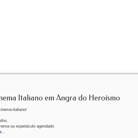
ema Italiano em Angra do Heroísmo
inema-italiano/
lho;
inema ou espetáculo agendado.
a..
.