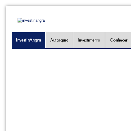
InvestInAngra
Autarquia
Investimento
Conhecer