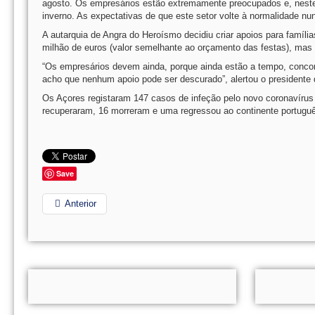
agosto. Os empresários estão extremamente preocupados e, neste
inverno. As expectativas de que este setor volte à normalidade nu
A autarquia de Angra do Heroísmo decidiu criar apoios para famíl
milhão de euros (valor semelhante ao orçamento das festas), mas
“Os empresários devem ainda, porque ainda estão a tempo, concorr
acho que nenhum apoio pode ser descurado”, alertou o presidente 
Os Açores registaram 147 casos de infeção pelo novo coronavíru
recuperaram, 16 morreram e uma regressou ao continente portuguê
Save
Anterior