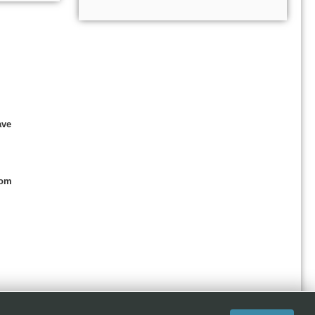
ave
com