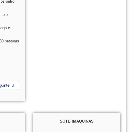
os outro
 meio
onga e
130 pessoas
guinte
SOTERMAQUINAS