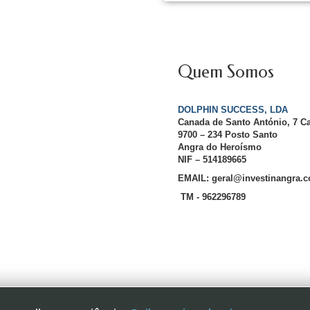
Quem Somos
DOLPHIN SUCCESS, LDA
Canada de Santo António, 7 C
9700 – 234 Posto Santo
Angra do Heroísmo
NIF – 514189665
EMAIL: geral@investinangra.
TM - 962296789
InvestInAngra 2016