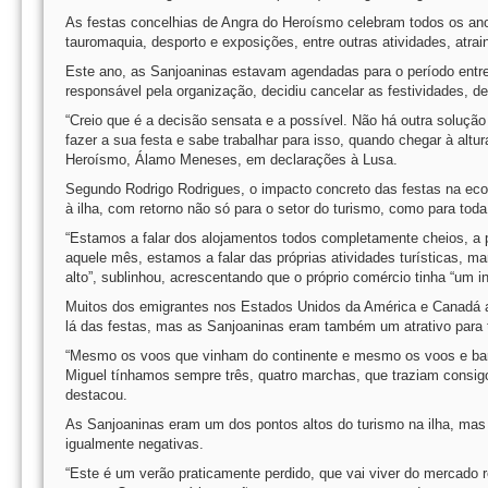
As festas concelhias de Angra do Heroísmo celebram todos os ano
tauromaquia, desporto e exposições, entre outras atividades, atrai
Este ano, as Sanjoaninas estavam agendadas para o período entr
responsável pela organização, decidiu cancelar as festividades, d
“Creio que é a decisão sensata e a possível. Não há outra soluç
fazer a sua festa e sabe trabalhar para isso, quando chegar à altu
Heroísmo, Álamo Meneses, em declarações à Lusa.
Segundo Rodrigo Rodrigues, o impacto concreto das festas na econo
à ilha, com retorno não só para o setor do turismo, como para tod
“Estamos a falar dos alojamentos todos completamente cheios, a 
aquele mês, estamos a falar das próprias atividades turísticas, mar
alto”, sublinhou, acrescentando que o próprio comércio tinha “um i
Muitos dos emigrantes nos Estados Unidos da América e Canadá ap
lá das festas, mas as Sanjoaninas eram também um atrativo para t
“Mesmo os voos que vinham do continente e mesmo os voos e barc
Miguel tínhamos sempre três, quatro marchas, que traziam consig
destacou.
As Sanjoaninas eram um dos pontos altos do turismo na ilha, mas 
igualmente negativas.
“Este é um verão praticamente perdido, que vai viver do mercado 