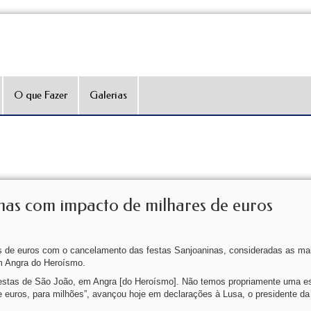
O que Fazer
Galerias
nas com impacto de milhares de euros
es de euros com o cancelamento das festas Sanjoaninas, consideradas as ma
em Angra do Heroísmo.
festas de São João, em Angra [do Heroísmo]. Não temos propriamente uma es
 euros, para milhões”, avançou hoje em declarações à Lusa, o presidente d