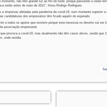
 momento, não têm grande luz ao fim do túnel, porque passando o verão tem
nca serão antes de maio de 2021”, frisou Rodrigo Rodrigues.
ias e empresas afetadas pela pandemia da covid-19, num montante superior a
 as candidaturas dos empresários têm ficado aquém do esperado.
er a todos os apoios que existem porque esta travessia no deserto vai ser l
da associação empresarial.
s que provoca a covid-19, mas atualmente não têm casos ativos, sendo que 
s, onde residia.
Se