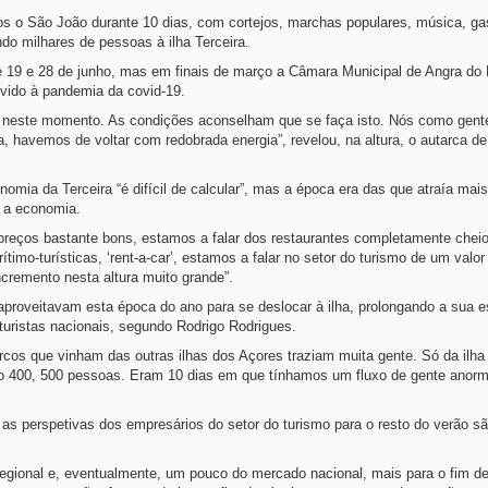
s o São João durante 10 dias, com cortejos, marchas populares, música, ga
ndo milhares de pessoas à ilha Terceira.
e 19 e 28 de junho, mas em finais de março a Câmara Municipal de Angra do
evido à pandemia da covid-19.
ão neste momento. As condições aconselham que se faça isto. Nós como gent
ra, havemos de voltar com redobrada energia”, revelou, na altura, o autarca d
mia da Terceira “é difícil de calcular”, mas a época era das que atraía mais
a a economia.
preços bastante bons, estamos a falar dos restaurantes completamente chei
ítimo-turísticas, ‘rent-a-car’, estamos a falar no setor do turismo de um valor
ncremento nesta altura muito grande”.
roveitavam esta época do ano para se deslocar à ilha, prolongando a sua e
uristas nacionais, segundo Rodrigo Rodrigues.
os que vinham das outras ilhas dos Açores traziam muita gente. Só da ilha
o 400, 500 pessoas. Eram 10 dias em que tínhamos um fluxo de gente anorm
as perspetivas dos empresários do setor do turismo para o resto do verão s
regional e, eventualmente, um pouco do mercado nacional, mais para o fim de