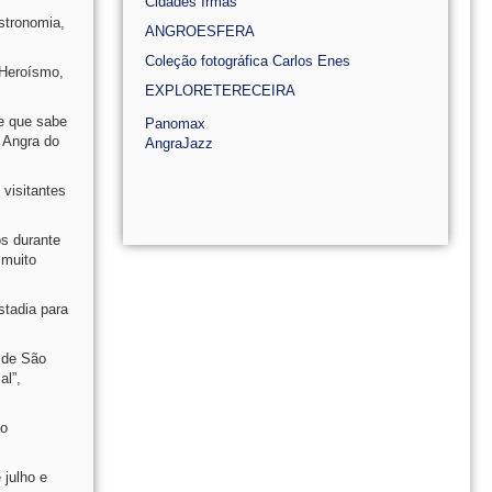
Cidades Irmãs
stronomia,
ANGROESFERA
Coleção fotográfica Carlos Enes
 Heroísmo,
EXPLORETERECEIRA
e que sabe
Panomax
e Angra do
AngraJazz
 visitantes
os durante
 muito
stadia para
 de São
al”,
ão
 julho e