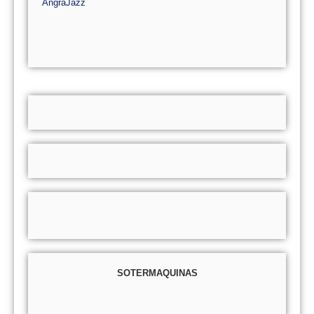
AngraJazz
SOTERMAQUINAS