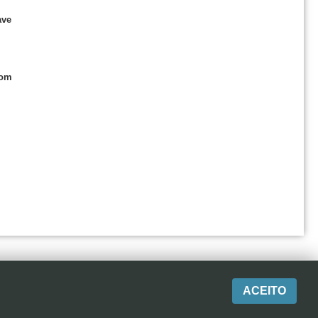
ave
com
ACEITO