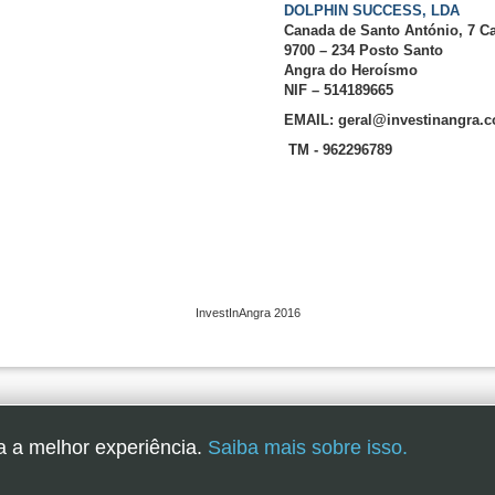
DOLPHIN SUCCESS, LDA
Canada de Santo António, 7 C
9700 – 234 Posto Santo
Angra do Heroísmo
NIF – 514189665
EMAIL: geral@investinangra.
TM - 962296789
InvestInAngra 2016
a a melhor experiência.
Saiba mais sobre isso.