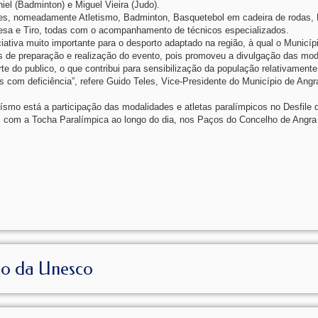
iel (Badminton) e Miguel Vieira (Judo).
des, nomeadamente Atletismo, Badminton, Basquetebol em cadeira de rodas, 
 Mesa e Tiro, todas com o acompanhamento de técnicos especializados.
ativa muito importante para o desporto adaptado na região, à qual o Municíp
s de preparação e realização do evento, pois promoveu a divulgação das mod
e do publico, o que contribui para sensibilização da população relativamente
 com deficiência”, refere Guido Teles, Vice-Presidente do Município de Angr
ísmo está a participação das modalidades e atletas paralímpicos no Desfile 
ias com a Tocha Paralímpica ao longo do dia, nos Paços do Concelho de Angra
io da Unesco