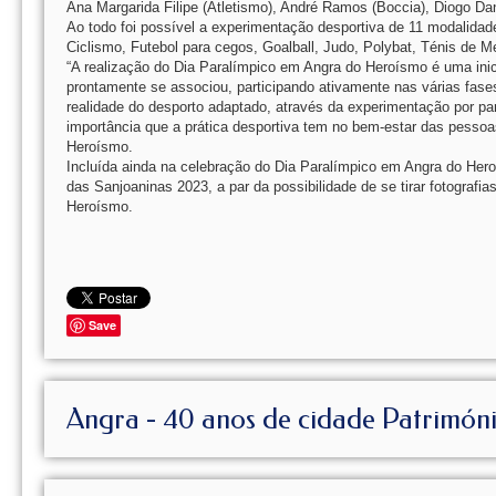
Ana Margarida Filipe (Atletismo), André Ramos (Boccia), Diogo Dan
Ao todo foi possível a experimentação desportiva de 11 modalida
Ciclismo, Futebol para cegos, Goalball, Judo, Polybat, Ténis de
“A realização do Dia Paralímpico em Angra do Heroísmo é uma inici
prontamente se associou, participando ativamente nas várias fase
realidade do desporto adaptado, através da experimentação por part
importância que a prática desportiva tem no bem-estar das pessoas
Heroísmo.
Incluída ainda na celebração do Dia Paralímpico em Angra do Hero
das Sanjoaninas 2023, a par da possibilidade de se tirar fotograf
Heroísmo.
Save
Angra - 40 anos de cidade Patrimón