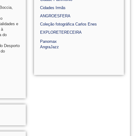
Boccia,
Cidades Irmãs
ANGROESFERA
io
alidades e
Coleção fotográfica Carlos Enes
 à
EXPLORETERECEIRA
a do
Panomax
do Desporto
AngraJazz
 do