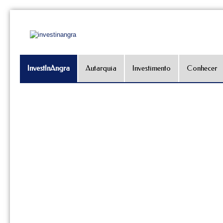
InvestInAngra
Autarquia
Investimento
Conhecer