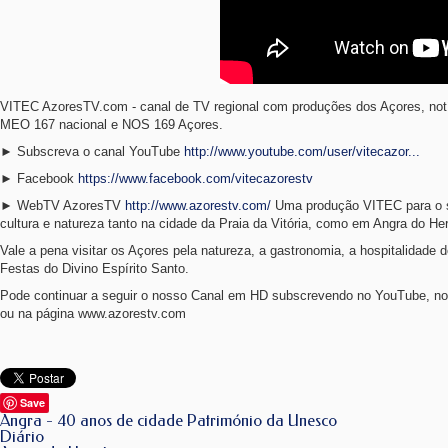
VITEC AzoresTV.com - canal de TV regional com produções dos Açores, notí
MEO 167 nacional e NOS 169 Açores.
► Subscreva o canal YouTube
http://www.youtube.com/user/vitecazor...
► Facebook
https://www.facebook.com/vitecazorestv
► WebTV AzoresTV
http://www.azorestv.com/
Uma produção VITEC para o seu
cultura e natureza tanto na cidade da Praia da Vitória, como em Angra do 
Vale a pena visitar os Açores pela natureza, a gastronomia, a hospitalidade 
Festas do Divino Espírito Santo.
Pode continuar a seguir o nosso Canal em HD subscrevendo no YouTube, no
ou na página www.azorestv.com
Save
Angra - 40 anos de cidade Património da Unesco
Diário