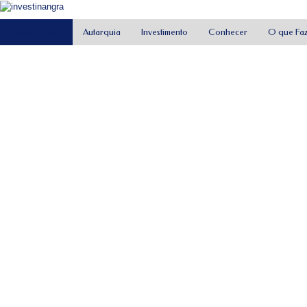
InvestInAngra
Autarquia
Investimento
Conhecer
O que Fa