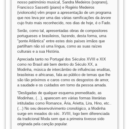
nosso património musical, Sandra Medeiros (soprano),
Francisco Sassetti (piano) e Rogério Medeiros
(violoncelo) vêm propor a apresentação de um programa
que nos leva por uma das várias ramificações da árvore
cujo fruto mais reconhecido, nos dias de hoje, é o Fado.
Serão, como tal, apresentadas obras de compositores
portugueses e brasileiros, fazendo, desta forma, uma
"ponte Atlântica" entre estes dois países irmãos que
partilham não só uma língua, como as suas raízes
culturais e a sua História.
Apreciada tanto no Portugal dos Séculos XVIII e XIX
como no Brasil até bem dentro do Século XX, a
Modinha, música de intercâmbio de influências eruditas,
brasileiras e africanas, fala ao público de temas que lhe
são tão próximos e caros como os desgostos de amor,
a saudade e os cuidados em torno da pessoa amada.
“Desligadas de qualquer esquema premeditado, as
Modinhas, (…), aparecem em várias formas literárias
intituladas como Romance, Ária, Arietta, Lira, Hino, etc..
(…) No seu desenvolvimento cronológico, a Modinha
surge em meados do séc. XVIII, logo bem diferenciada
da tradicional Moda sem que a primeira tivesse sido
originada pela canção popular.