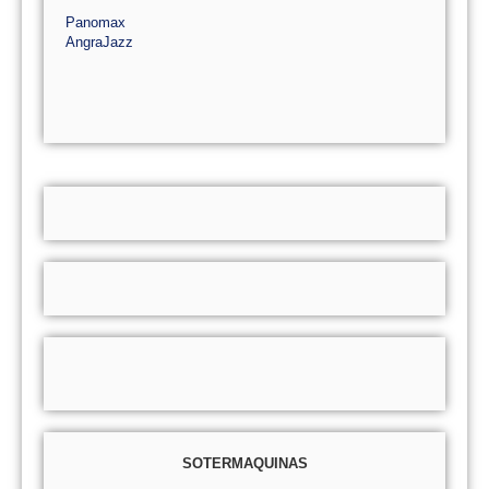
Panomax
AngraJazz
SOTERMAQUINAS