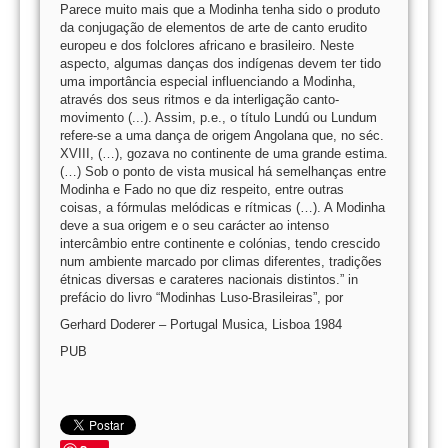
Parece muito mais que a Modinha tenha sido o produto
da conjugação de elementos de arte de canto erudito
europeu e dos folclores africano e brasileiro. Neste
aspecto, algumas danças dos indígenas devem ter tido
uma importância especial influenciando a Modinha,
através dos seus ritmos e da interligação canto-
movimento (...). Assim, p.e., o título Lundú ou Lundum
refere-se a uma dança de origem Angolana que, no séc.
XVIII, (…), gozava no continente de uma grande estima.
(…) Sob o ponto de vista musical há semelhanças entre
Modinha e Fado no que diz respeito, entre outras
coisas, a fórmulas melódicas e rítmicas (…). A Modinha
deve a sua origem e o seu carácter ao intenso
intercâmbio entre continente e colónias, tendo crescido
num ambiente marcado por climas diferentes, tradições
étnicas diversas e carateres nacionais distintos.” in
prefácio do livro “Modinhas Luso-Brasileiras”, por
Gerhard Doderer – Portugal Musica, Lisboa 1984
PUB