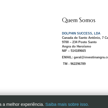
Quem Somos
DOLPHIN SUCCESS, LDA
Canada de Santo António, 7 C
9700 – 234 Posto Santo
Angra do Heroísmo
NIF – 514189665
EMAIL: geral@investinangra.
TM - 962296789
InvestInAngra 2016
a a melhor experiência.
Saiba mais sobre isso.