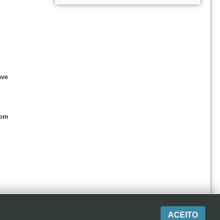
ave
com
ACEITO