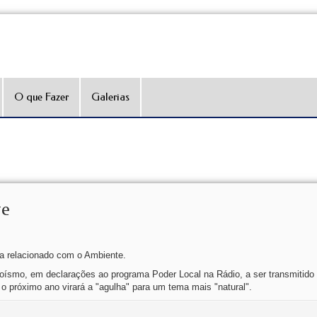
O que Fazer
Galerias
te
a relacionado com o Ambiente.
ísmo, em declarações ao programa Poder Local na Rádio, a ser transmitid
 o próximo ano virará a "agulha" para um tema mais "natural".