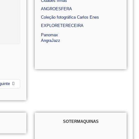
Cidades Irmãs
ANGROESFERA
Coleção fotográfica Carlos Enes
EXPLORETERECEIRA
Panomax
AngraJazz
guinte
SOTERMAQUINAS