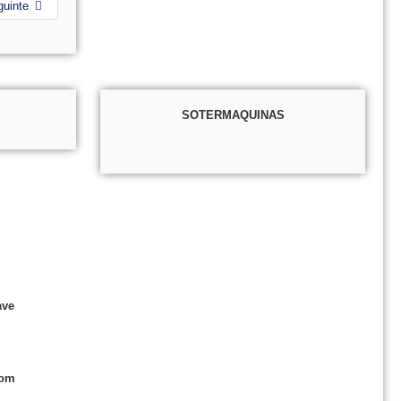
guinte
SOTERMAQUINAS
ave
com