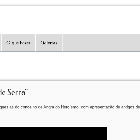
O que Fazer
Galerias
de Serra"
eguesias do concelho de Angra do Heroísmo, com apresentação de antigos des