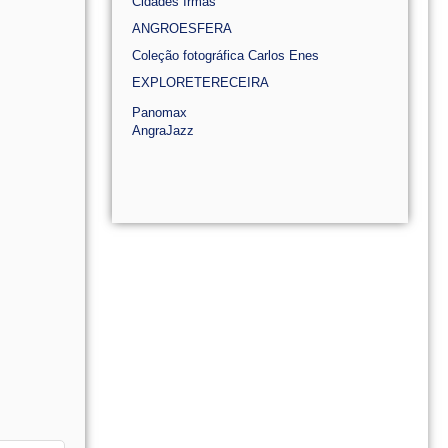
Cidades Irmãs
ANGROESFERA
Coleção fotográfica Carlos Enes
EXPLORETERECEIRA
Panomax
AngraJazz