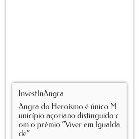
InvestInAngra
Angra do Heroísmo é único M
unicípio açoriano distinguido c
om o prémio “Viver em Igualda
de”