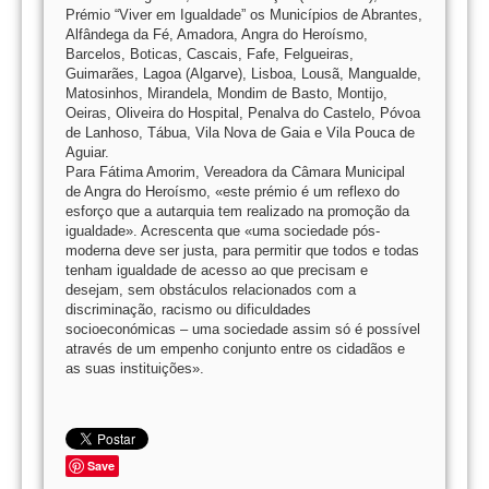
Prémio “Viver em Igualdade” os Municípios de Abrantes,
Alfândega da Fé, Amadora, Angra do Heroísmo,
Barcelos, Boticas, Cascais, Fafe, Felgueiras,
Guimarães, Lagoa (Algarve), Lisboa, Lousã, Mangualde,
Matosinhos, Mirandela, Mondim de Basto, Montijo,
Oeiras, Oliveira do Hospital, Penalva do Castelo, Póvoa
de Lanhoso, Tábua, Vila Nova de Gaia e Vila Pouca de
Aguiar.
Para Fátima Amorim, Vereadora da Câmara Municipal
de Angra do Heroísmo, «este prémio é um reflexo do
esforço que a autarquia tem realizado na promoção da
igualdade». Acrescenta que «uma sociedade pós-
moderna deve ser justa, para permitir que todos e todas
tenham igualdade de acesso ao que precisam e
desejam, sem obstáculos relacionados com a
discriminação, racismo ou dificuldades
socioeconómicas – uma sociedade assim só é possível
através de um empenho conjunto entre os cidadãos e
as suas instituições».
Save