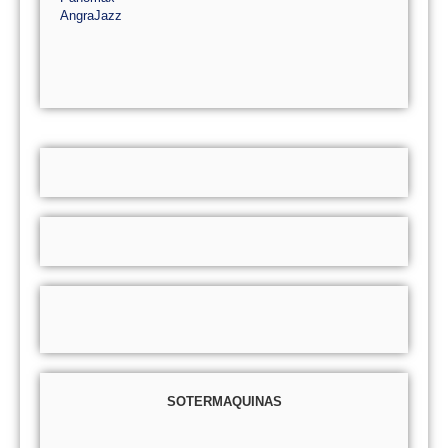
AngraJazz
SOTERMAQUINAS