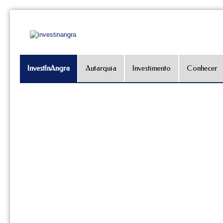
InvestInAngra
Autarquia
Investimento
Conhecer