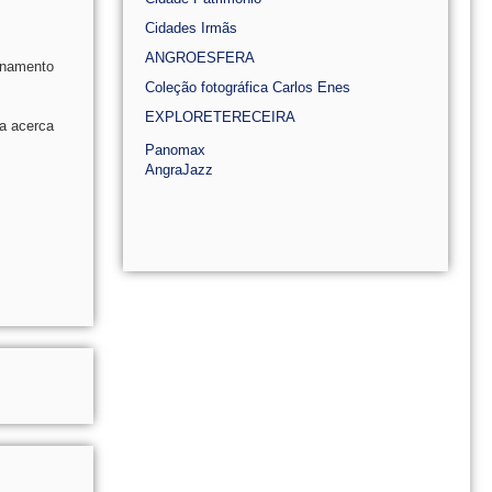
Cidades Irmãs
ANGROESFERA
ionamento
Coleção fotográfica Carlos Enes
EXPLORETERECEIRA
a acerca
Panomax
AngraJazz