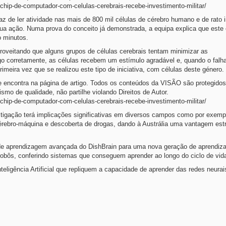
4-chip-de-computador-com-celulas-cerebrais-recebe-investimento-militar/
 de ler atividade nas mais de 800 mil células de cérebro humano e de rato i
ua ação. Numa prova do conceito já demonstrada, a equipa explica que este 
o minutos.
veitando que alguns grupos de células cerebrais tentam minimizar as
o corretamente, as células recebem um estímulo agradável e, quando o fal
imeira vez que se realizou este tipo de iniciativa, com células deste género.
que encontra na página de artigo. Todos os conteúdos da VISÃO são protegidos
ismo de qualidade, não partilhe violando Direitos de Autor.
4-chip-de-computador-com-celulas-cerebrais-recebe-investimento-militar/
vestigação terá implicações significativas em diversos campos como por exem
érebro-máquina e descoberta de drogas, dando à Austrália uma vantagem est
e de aprendizagem avançada do DishBrain para uma nova geração de aprendi
robôs, conferindo sistemas que conseguem aprender ao longo do ciclo de vid
ligência Artificial que repliquem a capacidade de aprender das redes neurai