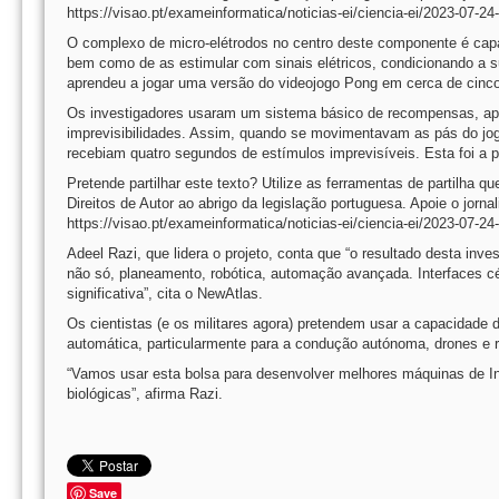
https://visao.pt/exameinformatica/noticias-ei/ciencia-ei/2023-07-2
O complexo de micro-elétrodos no centro deste componente é capaz
bem como de as estimular com sinais elétricos, condicionando a s
aprendeu a jogar uma versão do videojogo Pong em cerca de cinc
Os investigadores usaram um sistema básico de recompensas, apro
imprevisibilidades. Assim, quando se movimentavam as pás do jog
recebiam quatro segundos de estímulos imprevisíveis. Esta foi a pr
Pretende partilhar este texto? Utilize as ferramentas de partilha 
Direitos de Autor ao abrigo da legislação portuguesa. Apoie o jornal
https://visao.pt/exameinformatica/noticias-ei/ciencia-ei/2023-07-2
Adeel Razi, que lidera o projeto, conta que “o resultado desta in
não só, planeamento, robótica, automação avançada. Interfaces c
significativa”, cita o NewAtlas.
Os cientistas (e os militares agora) pretendem usar a capacidad
automática, particularmente para a condução autónoma, drones e 
“Vamos usar esta bolsa para desenvolver melhores máquinas de Inte
biológicas”, afirma Razi.
Save