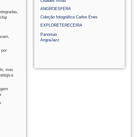
Cidades Irmãs
ANGROESFERA
ntegradas,
Coleção fotográfica Carlos Enes
chip
EXPLORETERECEIRA
Panomax
havam,
AngraJazz
 por
plo, mas
ratégica
zagem
a.
s