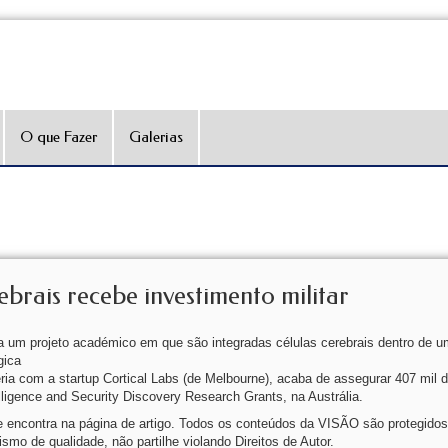
O que Fazer
Galerias
brais recebe investimento militar
ra um projeto académico em que são integradas células cerebrais dentro de u
gica
ia com a startup Cortical Labs (de Melbourne), acaba de assegurar 407 mil d
elligence and Security Discovery Research Grants, na Austrália.
que encontra na página de artigo. Todos os conteúdos da VISÃO são protegidos
ismo de qualidade, não partilhe violando Direitos de Autor.