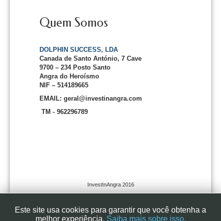
Quem Somos
DOLPHIN SUCCESS, LDA
Canada de Santo António, 7 Cave
9700 – 234 Posto Santo
Angra do Heroísmo
NIF – 514189665
EMAIL: geral@investinangra.com
TM - 962296789
InvestInAngra 2016
Este site usa cookies para garantir que você obtenha a
melhor experiência.
Saiba mais sobre isso.