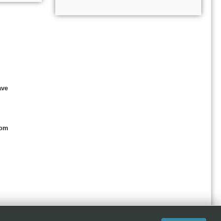
ave
com