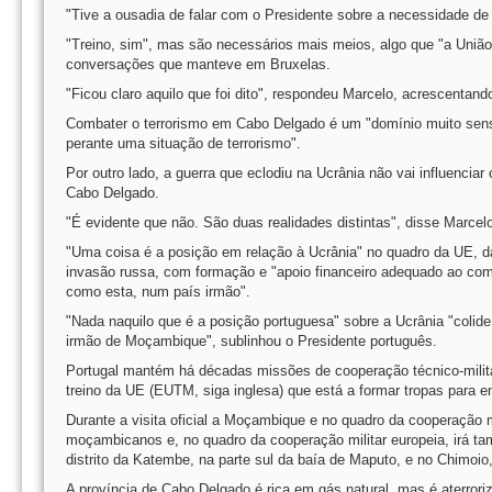
"Tive a ousadia de falar com o Presidente sobre a necessidade d
"Treino, sim", mas são necessários mais meios, algo que "a União
conversações que manteve em Bruxelas.
"Ficou claro aquilo que foi dito", respondeu Marcelo, acrescentan
Combater o terrorismo em Cabo Delgado é um "domínio muito sen
perante uma situação de terrorismo".
Por outro lado, a guerra que eclodiu na Ucrânia não vai influen
Cabo Delgado.
"É evidente que não. São duas realidades distintas", disse Marcel
"Uma coisa é a posição em relação à Ucrânia" no quadro da UE, d
invasão russa, com formação e "apoio financeiro adequado ao com
como esta, num país irmão".
"Nada naquilo que é a posição portuguesa" sobre a Ucrânia "coli
irmão de Moçambique", sublinhou o Presidente português.
Portugal mantém há décadas missões de cooperação técnico-milita
treino da UE (EUTM, siga inglesa) que está a formar tropas para 
Durante a visita oficial a Moçambique e no quadro da cooperação mil
moçambicanos e, no quadro da cooperação militar europeia, irá ta
distrito da Katembe, na parte sul da baía de Maputo, e no Chimoio
A província de Cabo Delgado é rica em gás natural, mas é aterro