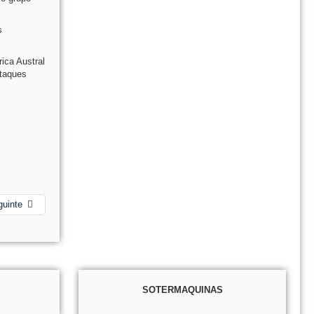
s
ica Austral
ataques
guinte
SOTERMAQUINAS