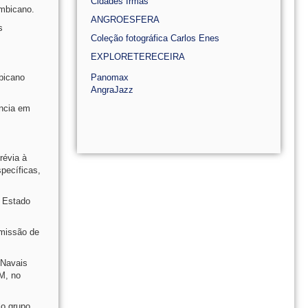
Cidades Irmãs
ambicano.
ANGROESFERA
s
Coleção fotográfica Carlos Enes
EXPLORETERECEIRA
bicano
Panomax
AngraJazz
ência em
révia à
pecíficas,
e Estado
 missão de
 Navais
M, no
lo grupo