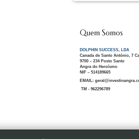
Quem Somos
DOLPHIN SUCCESS, LDA
Canada de Santo António, 7 C
9700 – 234 Posto Santo
Angra do Heroísmo
NIF – 514189665
EMAIL: geral@investinangra.
TM - 962296789
InvestInAngra 2016