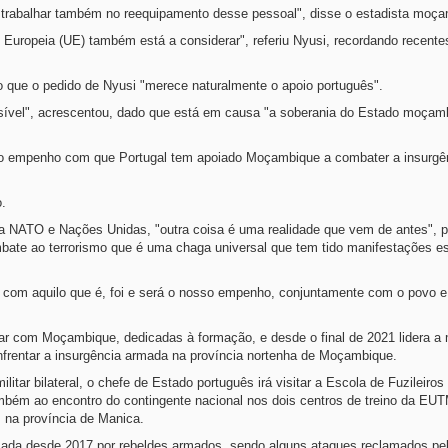
e trabalhar também no reequipamento desse pessoal", disse o estadista moç
 Europeia (UE) também está a considerar", referiu Nyusi, recordando recente
do que o pedido de Nyusi "merece naturalmente o apoio português".
sível", acrescentou, dado que está em causa "a soberania do Estado moçam
ciar o empenho com que Portugal tem apoiado Moçambique a combater a insurg
o.
a NATO e Nações Unidas, "outra coisa é uma realidade que vem de antes", p
bate ao terrorismo que é uma chaga universal que tem tido manifestações es
de com aquilo que é, foi e será o nosso empenho, conjuntamente com o povo 
r com Moçambique, dedicadas à formação, e desde o final de 2021 lidera a
enfrentar a insurgência armada na província nortenha de Moçambique.
itar bilateral, o chefe de Estado português irá visitar a Escola de Fuzileiros
mbém ao encontro do contingente nacional nos dois centros de treino da EUT
, na província de Manica.
rizada desde 2017 por rebeldes armados, sendo alguns ataques reclamados pe