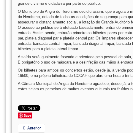
grande civismo e cidadania por parte do público.
O Município de Angra do Heroísmo decidiu assim, que é agora o m
do Heroísmo, dotado de todas as condições de segurança para que 
assegurar o distanciamento social, a lotação do Grande Auditório f
O acesso ao público será efetuado faseadamente, entrando primeiro
entrada. Assim sendo, entrarão primeiro os bilhetes pares por esta 
par, plateia diagonal par e plateia central par. Os ímpares obedec
entrada: bancada central ímpar, bancada diagonal ímpar, bancada lat
bilhetes para a plateia lateral ímpar.
A saída será igualmente faseada e orientada pelo pessoal de sala,
É obrigatório o uso de máscara e a desinfeção das mãos à entrada
Os bilhetes para ambos os concertos estão, desde já, à venda pod
16h00, e na própria bilheteira do CCCAH que abre uma hora e trin
A Câmara Municipal de Angra do Heroísmo agradece, desde já, a to
estes sejam os primeiros de muitos eventos culturais usufruídos n
Save
Anterior