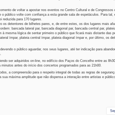
omento de voltar a apostar nos eventos no Centro Cultural e de Congressos 
o público volte com confiança a esta grande sala de espetáculos. Para tal, 
oi reduzida para 170 lugares.
 os detentores de bilhetes pares, e, de entre estes, os dos lugares mais af
ordem: bancada lateral par, bancada diagonal par, bancada central par, plateia
em à mesma lógica de sentar primeiro o público que ficará mais distante das p
eral ímpar, plateia central ímpar, plateia diagonal ímpar e, por último, os de
 devendo o público aguardar, nos seus lugares, até ter indicação para abandon
.
endo ser adquiridos on-line, no edifício dos Paços do Concelho entre as 8h3
ta minutos antes do início dos concertos programados para as 21h00.
dos, a compreensão para o respeito integral de todas as regras de seguranç
a sua máxima amplitude que não dispensa a interação entre artistas e públic
Se