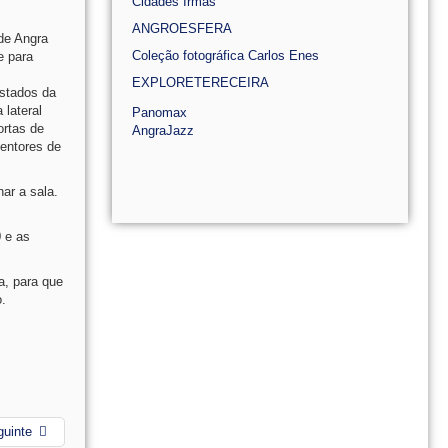
Cidades Irmãs
ANGROESFERA
de Angra
Coleção fotográfica Carlos Enes
e para
EXPLORETERECEIRA
astados da
 lateral
Panomax
ortas de
AngraJazz
tentores de
ar a sala.
0 e as
a, para que
o.
guinte