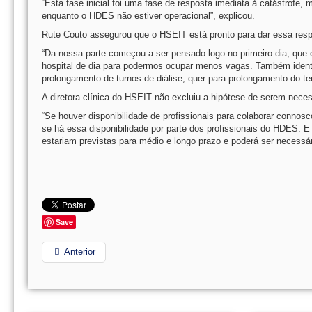
“Esta fase inicial foi uma fase de resposta imediata à catástrofe
enquanto o HDES não estiver operacional”, explicou.
Rute Couto assegurou que o HSEIT está pronto para dar essa resp
“Da nossa parte começou a ser pensado logo no primeiro dia, que 
hospital de dia para podermos ocupar menos vagas. Também identi
prolongamento de turnos de diálise, quer para prolongamento do te
A diretora clínica do HSEIT não excluiu a hipótese de serem neces
“Se houver disponibilidade de profissionais para colaborar connosc
se há essa disponibilidade por parte dos profissionais do HDES. 
estariam previstas para médio e longo prazo e poderá ser necessár
Save
Anterior