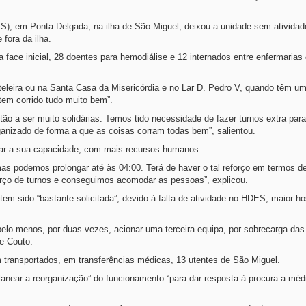
S), em Ponta Delgada, na ilha de São Miguel, deixou a unidade sem atividad
fora da ilha.
 face inicial, 28 doentes para hemodiálise e 12 internados entre enfermarias
eleira ou na Santa Casa da Misericórdia e no Lar D. Pedro V, quando têm u
tem corrido tudo muito bem”.
ão a ser muito solidárias. Temos tido necessidade de fazer turnos extra par
anizado de forma a que as coisas corram todas bem”, salientou.
tar a sua capacidade, com mais recursos humanos.
mas podemos prolongar até às 04:00. Terá de haver o tal reforço em termos d
rço de turnos e conseguimos acomodar as pessoas”, explicou.
 sido “bastante solicitada”, devido à falta de atividade no HDES, maior hos
lo menos, por duas vezes, acionar uma terceira equipa, por sobrecarga das
e Couto.
transportados, em transferências médicas, 13 utentes de São Miguel.
planear a reorganização” do funcionamento “para dar resposta à procura a méd