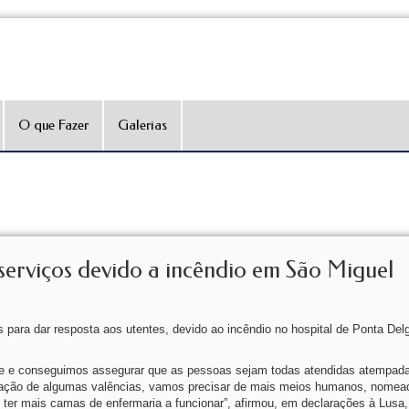
O que Fazer
Galerias
 serviços devido a incêndio em São Miguel
os para dar resposta aos utentes, devido ao incêndio no hospital de Ponta De
nte e conseguimos assegurar que as pessoas sejam todas atendidas atempad
nização de algumas valências, vamos precisar de mais meios humanos, nome
er mais camas de enfermaria a funcionar”, afirmou, em declarações à Lusa, 