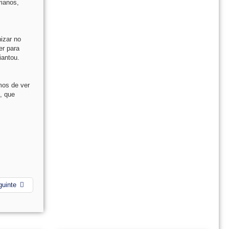
rianos,
izar no
er para
iantou.
mos de ver
, que
guinte