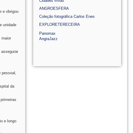
Cidades Irmãs
ANGROESFERA
e e obrigou
Coleção fotográfica Carlos Enes
EXPLORETERECEIRA
 e unidade
Panomax
m maior
AngraJazz
a assegurar
e pessoal,
pital da
 primeiras
io e longo