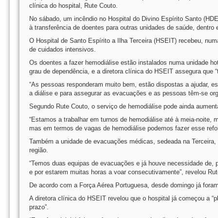
clínica do hospital, Rute Couto.
No sábado, um incêndio no Hospital do Divino Espírito Santo (HDE
à transferência de doentes para outras unidades de saúde, dentro e 
O Hospital de Santo Espírito a Ilha Terceira (HSEIT) recebeu, numa
de cuidados intensivos.
Os doentes a fazer hemodiálise estão instalados numa unidade hot
grau de dependência, e a diretora clínica do HSEIT assegura que “
“As pessoas responderam muito bem, estão dispostas a ajudar, est
a diálise e para assegurar as evacuações e as pessoas têm-se org
Segundo Rute Couto, o serviço de hemodiálise pode ainda aumen
“Estamos a trabalhar em turnos de hemodiálise até à meia-noite, 
mas em termos de vagas de hemodiálise podemos fazer esse refo
Também a unidade de evacuações médicas, sedeada na Terceira, tem
região.
“Temos duas equipas de evacuações e já houve necessidade de, pe
e por estarem muitas horas a voar consecutivamente”, revelou Rut
De acordo com a Força Aérea Portuguesa, desde domingo já foram 
A diretora clínica do HSEIT revelou que o hospital já começou a “
prazo”.