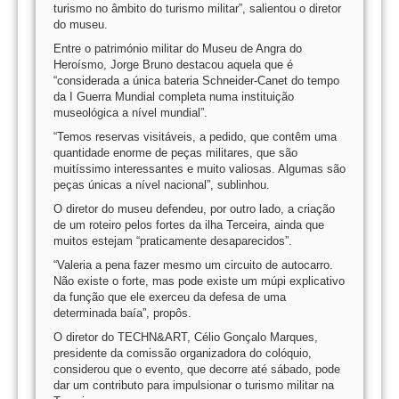
turismo no âmbito do turismo militar”, salientou o diretor
do museu.
Entre o património militar do Museu de Angra do
Heroísmo, Jorge Bruno destacou aquela que é
“considerada a única bateria Schneider-Canet do tempo
da I Guerra Mundial completa numa instituição
museológica a nível mundial”.
“Temos reservas visitáveis, a pedido, que contêm uma
quantidade enorme de peças militares, que são
muitíssimo interessantes e muito valiosas. Algumas são
peças únicas a nível nacional”, sublinhou.
O diretor do museu defendeu, por outro lado, a criação
de um roteiro pelos fortes da ilha Terceira, ainda que
muitos estejam “praticamente desaparecidos”.
“Valeria a pena fazer mesmo um circuito de autocarro.
Não existe o forte, mas pode existe um múpi explicativo
da função que ele exerceu da defesa de uma
determinada baía”, propôs.
O diretor do TECHN&ART, Célio Gonçalo Marques,
presidente da comissão organizadora do colóquio,
considerou que o evento, que decorre até sábado, pode
dar um contributo para impulsionar o turismo militar na