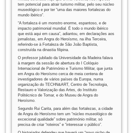
tem potencial para atrair turismo militar, pelo seu núcleo
museológico e por ter “uma das maiores fortalezas do
mundo ibérico”.
“A fortaleza é um monstro enorme, espantoso, e de
impacto patrimonial mundial. É todo o mundo ibérico
que está aqui em causa”, adiantou, em declarações aos
jornalistas, em Angra do Heroísmo, na ilha Terceira,
referindo-se à Fortaleza de São João Baptista,
construída na dinastia filipina.
O professor jubilado da Universidade da Madeira falava
à margem da sessão de abertura do I Colóquio
Internacional de Património e Turismo Militar, que junta
em Angra do Heroísmo cerca de meia centena de
investigadores de vários países da Europa, numa
organização do TECHN&ART, Centro de Tecnologia,
Restauro e Valorização das Artes, do Instituto
Politécnico de Tomar, e do Museu de Angra do
Heroísmo.
Segundo Rui Carita, para além das fortalezas, a cidade
de Angra do Heroísmo tem um “núcleo museológico de
excecional qualidade” sobre património militar, só
precisa de criar “roteiros” e “interessar o público”.
O historiador defendeu que haverá um “novo nicho de