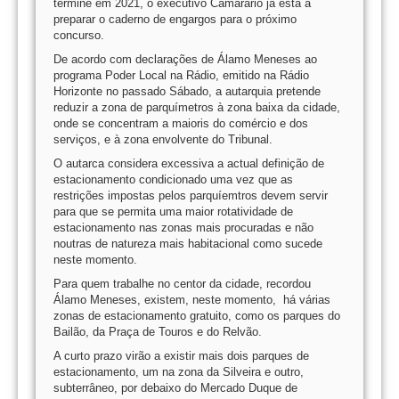
termine em 2021, o executivo Camarário já está a
preparar o caderno de engargos para o próximo
concurso.
De acordo com declarações de Álamo Meneses ao
programa Poder Local na Rádio, emitido na Rádio
Horizonte no passado Sábado, a autarquia pretende
reduzir a zona de parquímetros à zona baixa da cidade,
onde se concentram a maioris do comércio e dos
serviços, e à zona envolvente do Tribunal.
O autarca considera excessiva a actual definição de
estacionamento condicionado uma vez que as
restrições impostas pelos parquíemtros devem servir
para que se permita uma maior rotatividade de
estacionamento nas zonas mais procuradas e não
noutras de natureza mais habitacional como sucede
neste momento.
Para quem trabalhe no centor da cidade, recordou
Álamo Meneses, existem, neste momento, há várias
zonas de estacionamento gratuito, como os parques do
Bailão, da Praça de Touros e do Relvão.
A curto prazo virão a existir mais dois parques de
estacionamento, um na zona da Silveira e outro,
subterrâneo, por debaixo do Mercado Duque de