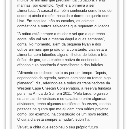
muitos os animais que precisam da cuidadora. Pelas
manhãs, por exemplo, Nyah é a primeira a ser
alimentada. A caracal (também conhecida como lince do
deserto) ainda é recém-nascida e dorme no quarto com
Lisa. Em seguida, são os cavalos, os animais
domésticos e outros selvagens que requerem cuidados.
“A rotina está sempre a mudar e sei que a que tenho
agora, não vai ser a mesma daqui a duas semanas”,
conta. No momento, além da pequena Nyah e dos
outros animais que já são uma constante, Lisa está a
alimentar com biberões alguns filhotes de leões e três
órfãos de gnu, uma espécie nativa do continente
africano cuja aparência é semelhante a dos búfalos.
“Alimento-os e depois solto-os por um tempo. Depois,
dependendo da agenda, vamos caminhar ou temos algo
planeado”, diz, referindo-se a todos os trabalhadores da
Western Cape Cheetah Conservation, a reserva fundada
por si na África do Sul, em 2011. “Pela tarde, organizo
os animais domésticos e os cavalos e entre algumas
atividades, tenho algumas reuniões e, às vezes, recebo
pessoas na quinta que me ajudam com vários projetos
como, por exemplo, na construção de um novo recinto.
O dia a dia está sempre a mudar”, sublinha.
Velvet, a chita que escolheu o seu próprio futuro