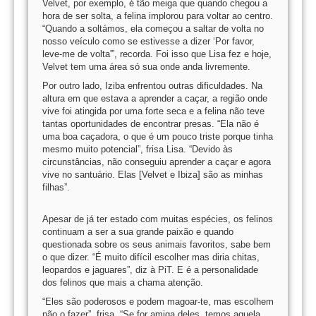
Velvet, por exemplo, é tão meiga que quando chegou a
hora de ser solta, a felina implorou para voltar ao centro.
“Quando a soltámos, ela começou a saltar de volta no
nosso veículo como se estivesse a dizer ‘Por favor,
leve-me de volta'”, recorda. Foi isso que Lisa fez e hoje,
Velvet tem uma área só sua onde anda livremente.
Por outro lado, Iziba enfrentou outras dificuldades. Na
altura em que estava a aprender a caçar, a região onde
vive foi atingida por uma forte seca e a felina não teve
tantas oportunidades de encontrar presas. “Ela não é
uma boa caçadora, o que é um pouco triste porque tinha
mesmo muito potencial”, frisa Lisa. “Devido às
circunstâncias, não conseguiu aprender a caçar e agora
vive no santuário. Elas [Velvet e Ibiza] são as minhas
filhas”.
Apesar de já ter estado com muitas espécies, os felinos
continuam a ser a sua grande paixão e quando
questionada sobre os seus animais favoritos, sabe bem
o que dizer. “É muito difícil escolher mas diria chitas,
leopardos e jaguares”, diz à PiT. E é a personalidade
dos felinos que mais a chama atenção.
“Eles são poderosos e podem magoar-te, mas escolhem
não o fazer”, frisa. “Se for amiga deles, temos aquela