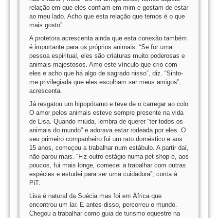
relação em que eles confiam em mim e gostam de estar
ao meu lado. Acho que esta relação que temos é o que
mais gosto”.
A protetora acrescenta ainda que esta conexão também
é importante para os próprios animais. “Se for uma
pessoa espiritual, eles são criaturas muito poderosas e
animais majestosos. Amo este vínculo que crio com
eles e acho que há algo de sagrado nisso”, diz. “Sinto-
me privilegiada que eles escolham ser meus amigos”,
acrescenta.
Já resgatou um hipopótamo e teve de o carregar ao colo
O amor pelos animais esteve sempre presente na vida
de Lisa. Quando miúda, lembra de querer “ter todos os
animais do mundo” e adorava estar rodeada por eles. O
seu primeiro companheiro foi um rato doméstico e aos
15 anos, começou a trabalhar num estábulo. A partir daí,
não parou mais. “Fiz outro estágio numa pet shop e, aos
poucos, fui mais longe, comecei a trabalhar com outras
espécies e estudei para ser uma cuidadora”, conta à
PiT.
Lisa é natural da Suécia mas foi em África que
encontrou um lar. E antes disso, percorreu o mundo.
Chegou a trabalhar como guia de turismo equestre na