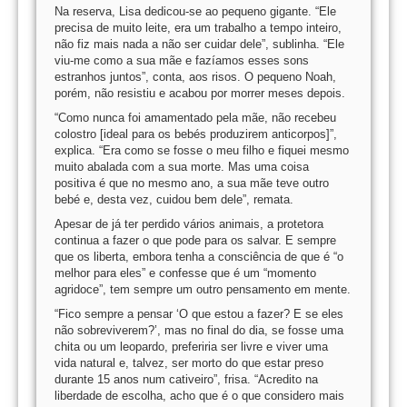
Na reserva, Lisa dedicou-se ao pequeno gigante. “Ele
precisa de muito leite, era um trabalho a tempo inteiro,
não fiz mais nada a não ser cuidar dele”, sublinha. “Ele
viu-me como a sua mãe e fazíamos esses sons
estranhos juntos”, conta, aos risos. O pequeno Noah,
porém, não resistiu e acabou por morrer meses depois.
“Como nunca foi amamentado pela mãe, não recebeu
colostro [ideal para os bebés produzirem anticorpos]”,
explica. “Era como se fosse o meu filho e fiquei mesmo
muito abalada com a sua morte. Mas uma coisa
positiva é que no mesmo ano, a sua mãe teve outro
bebé e, desta vez, cuidou bem dele”, remata.
Apesar de já ter perdido vários animais, a protetora
continua a fazer o que pode para os salvar. E sempre
que os liberta, embora tenha a consciência de que é “o
melhor para eles” e confesse que é um “momento
agridoce”, tem sempre um outro pensamento em mente.
“Fico sempre a pensar ‘O que estou a fazer? E se eles
não sobreviverem?’, mas no final do dia, se fosse uma
chita ou um leopardo, preferiria ser livre e viver uma
vida natural e, talvez, ser morto do que estar preso
durante 15 anos num cativeiro”, frisa. “Acredito na
liberdade de escolha, acho que é o que considero mais