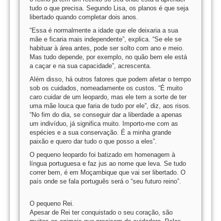
tudo o que precisa. Segundo Lisa, os planos é que seja
libertado quando completar dois anos.
“Essa é normalmente a idade que ele deixaria a sua
mãe e ficaria mais independente”, explica. “Se ele se
habituar à área antes, pode ser solto com ano e meio.
Mas tudo depende, por exemplo, no quão bem ele está
a caçar e na sua capacidade”, acrescenta.
Além disso, há outros fatores que podem afetar o tempo
sob os cuidados, nomeadamente os custos. “É muito
caro cuidar de um leopardo, mas ele tem a sorte de ter
uma mãe louca que faria de tudo por ele”, diz, aos risos.
“No fim do dia, se conseguir dar a liberdade a apenas
um indivíduo, já significa muito. Importo-me com as
espécies e a sua conservação. É a minha grande
paixão e quero dar tudo o que posso a eles”.
O pequeno leopardo foi batizado em homenagem à
língua portuguesa e faz jus ao nome que leva. Se tudo
correr bem, é em Moçambique que vai ser libertado. O
país onde se fala português será o “seu futuro reino”.
O pequeno Rei.
Apesar de Rei ter conquistado o seu coração, são