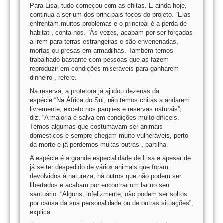
Para Lisa, tudo começou com as chitas. E ainda hoje,
continua a ser um dos principais focos do projeto. “Elas
enfrentam muitos problemas e o principal é a perda de
habitat”, conta-nos. “Às vezes, acabam por ser forçadas
a irem para terras estrangeiras e são envenenadas,
mortas ou presas em armadilhas. Também temos
trabalhado bastante com pessoas que as fazem
reproduzir em condições miseráveis para ganharem
dinheiro”, refere.
Na reserva, a protetora já ajudou dezenas da
espécie.“Na África do Sul, não temos chitas a andarem
livremente, exceto nos parques e reservas naturais”,
diz. “A maioria é salva em condições muito difíceis.
Temos algumas que costumavam ser animais
domésticos e sempre chegam muito vulneráveis, perto
da morte e já perdemos muitas outras”, partilha.
A espécie é a grande especialidade de Lisa e apesar de
já se ter despedido de vários animais que foram
devolvidos à natureza, há outros que não podem ser
libertados e acabam por encontrar um lar no seu
santuário. “Alguns, infelizmente, não podem ser soltos
por causa da sua personalidade ou de outras situações”,
explica.