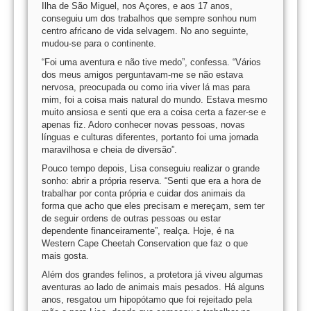
Ilha de São Miguel, nos Açores, e aos 17 anos,
conseguiu um dos trabalhos que sempre sonhou num
centro africano de vida selvagem. No ano seguinte,
mudou-se para o continente.
“Foi uma aventura e não tive medo”, confessa. “Vários
dos meus amigos perguntavam-me se não estava
nervosa, preocupada ou como iria viver lá mas para
mim, foi a coisa mais natural do mundo. Estava mesmo
muito ansiosa e senti que era a coisa certa a fazer-se e
apenas fiz. Adoro conhecer novas pessoas, novas
línguas e culturas diferentes, portanto foi uma jornada
maravilhosa e cheia de diversão”.
Pouco tempo depois, Lisa conseguiu realizar o grande
sonho: abrir a própria reserva. “Senti que era a hora de
trabalhar por conta própria e cuidar dos animais da
forma que acho que eles precisam e mereçam, sem ter
de seguir ordens de outras pessoas ou estar
dependente financeiramente”, realça. Hoje, é na
Western Cape Cheetah Conservation que faz o que
mais gosta.
Além dos grandes felinos, a protetora já viveu algumas
aventuras ao lado de animais mais pesados. Há alguns
anos, resgatou um hipopótamo que foi rejeitado pela