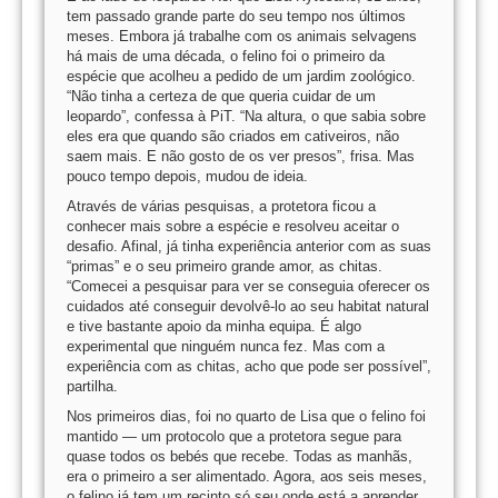
tem passado grande parte do seu tempo nos últimos
meses. Embora já trabalhe com os animais selvagens
há mais de uma década, o felino foi o primeiro da
espécie que acolheu a pedido de um jardim zoológico.
“Não tinha a certeza de que queria cuidar de um
leopardo”, confessa à PiT. “Na altura, o que sabia sobre
eles era que quando são criados em cativeiros, não
saem mais. E não gosto de os ver presos”, frisa. Mas
pouco tempo depois, mudou de ideia.
Através de várias pesquisas, a protetora ficou a
conhecer mais sobre a espécie e resolveu aceitar o
desafio. Afinal, já tinha experiência anterior com as suas
“primas” e o seu primeiro grande amor, as chitas.
“Comecei a pesquisar para ver se conseguia oferecer os
cuidados até conseguir devolvê-lo ao seu habitat natural
e tive bastante apoio da minha equipa. É algo
experimental que ninguém nunca fez. Mas com a
experiência com as chitas, acho que pode ser possível”,
partilha.
Nos primeiros dias, foi no quarto de Lisa que o felino foi
mantido — um protocolo que a protetora segue para
quase todos os bebés que recebe. Todas as manhãs,
era o primeiro a ser alimentado. Agora, aos seis meses,
o felino já tem um recinto só seu onde está a aprender