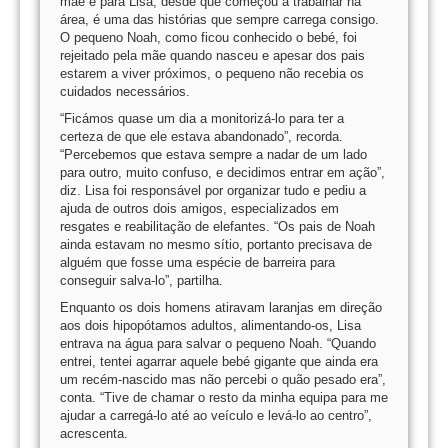
mãe e para Lisa, desde que começou a trabalhar na
área, é uma das histórias que sempre carrega consigo.
O pequeno Noah, como ficou conhecido o bebé, foi
rejeitado pela mãe quando nasceu e apesar dos pais
estarem a viver próximos, o pequeno não recebia os
cuidados necessários.
“Ficámos quase um dia a monitorizá-lo para ter a
certeza de que ele estava abandonado”, recorda.
“Percebemos que estava sempre a nadar de um lado
para outro, muito confuso, e decidimos entrar em ação”,
diz. Lisa foi responsável por organizar tudo e pediu a
ajuda de outros dois amigos, especializados em
resgates e reabilitação de elefantes. “Os pais de Noah
ainda estavam no mesmo sítio, portanto precisava de
alguém que fosse uma espécie de barreira para
conseguir salva-lo”, partilha.
Enquanto os dois homens atiravam laranjas em direção
aos dois hipopótamos adultos, alimentando-os, Lisa
entrava na água para salvar o pequeno Noah. “Quando
entrei, tentei agarrar aquele bebé gigante que ainda era
um recém-nascido mas não percebi o quão pesado era”,
conta. “Tive de chamar o resto da minha equipa para me
ajudar a carregá-lo até ao veículo e levá-lo ao centro”,
acrescenta.