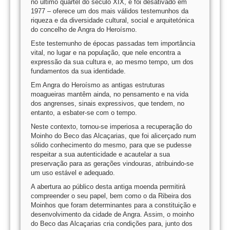
no último quartel do século XIX, e foi desativado em
1977 – oferece um dos mais válidos testemunhos da
riqueza e da diversidade cultural, social e arquitetónica
do concelho de Angra do Heroísmo.
Este testemunho de épocas passadas tem importância
vital, no lugar e na população, que nele encontra a
expressão da sua cultura e, ao mesmo tempo, um dos
fundamentos da sua identidade.
Em Angra do Heroísmo as antigas estruturas
moagueiras mantêm ainda, no pensamento e na vida
dos angrenses, sinais expressivos, que tendem, no
entanto, a esbater-se com o tempo.
Neste contexto, tornou-se imperiosa a recuperação do
Moinho do Beco das Alcaçarias, que foi alicerçado num
sólido conhecimento do mesmo, para que se pudesse
respeitar a sua autenticidade e acautelar a sua
preservação para as gerações vindouras, atribuindo-se
um uso estável e adequado.
A abertura ao público desta antiga moenda permitirá
compreender o seu papel, bem como o da Ribeira dos
Moinhos que foram determinantes para a constituição e
desenvolvimento da cidade de Angra. Assim, o moinho
do Beco das Alcaçarias cria condições para, junto dos