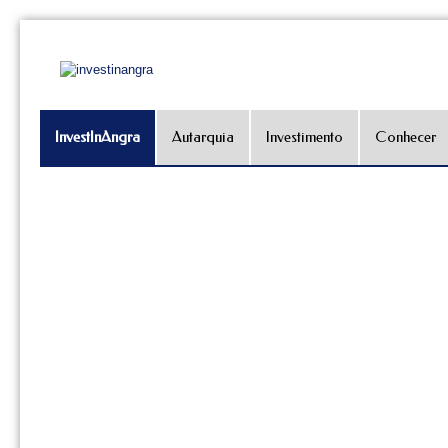
InvestInAngra
Autarquia
Investimento
Conhecer