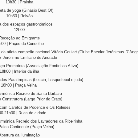
10h30 | Prainha
rta de yoga (Ginásio Best Of)
10h30 | Relvão
a dos espaços gastronómicos
12h00
Receção ao Emigrante
h00 | Paços do Concelho
da atleta campeão nacional Vitória Goulart (Clube Escolar Jerónimus D´Angr
S Jerónimo Emiliano de Andrade
aça Promotora (Associação Fontinhas Ativa)
18h00 | Interior da ilha
es Paralímpicas (boccia, basquetebol e judo)
18h00 | Praça Velha
armónica Recreio de Santa Bárbara
 Construtora (Largo Prior do Crato)
 com Caretos de Podence e Os Roleses
00-21h00 | Ruas da cidade
rmónica Recreio dos Lavradores da Ribeirinha
Palco Continente (Praça Velha)
Abertura da iluminação