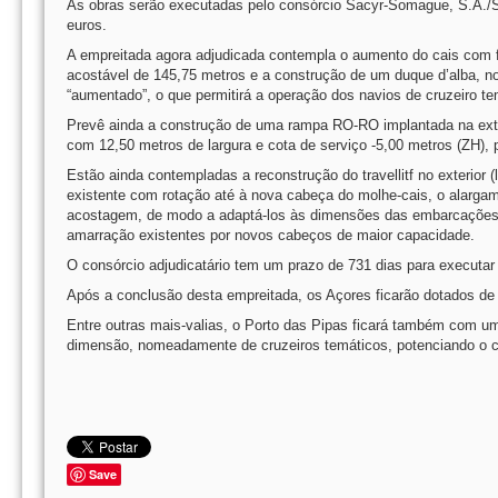
As obras serão executadas pelo consórcio Sacyr-Somague, S.A./S
euros.
A empreitada agora adjudicada contempla o aumento do cais com f
acostável de 145,75 metros e a construção de um duque d’alba, no
“aumentado”, o que permitirá a operação dos navios de cruzeiro te
Prevê ainda a construção de uma rampa RO-RO implantada na extrem
com 12,50 metros de largura e cota de serviço -5,00 metros (ZH), 
Estão ainda contempladas a reconstrução do travellitf no exterio
existente com rotação até à nova cabeça do molhe-cais, o alargam
acostagem, de modo a adaptá-los às dimensões das embarcações q
amarração existentes por novos cabeços de maior capacidade.
O consórcio adjudicatário tem um prazo de 731 dias para executar
Após a conclusão desta empreitada, os Açores ficarão dotados de
Entre outras mais-valias, o Porto das Pipas ficará também com um
dimensão, nomeadamente de cruzeiros temáticos, potenciando o cr
Save