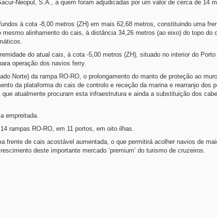
acur-Neopul, S.A., a quem foram adjudicadas por um valor de cerca de 14 m
undos à cota -8,00 metros (ZH) em mais 62,68 metros, constituindo uma fre
 mesmo alinhamento do cais, à distância 34,26 metros (ao eixo) do topo do 
máticos.
idade do atual cais, à cota -5,00 metros (ZH), situado no interior do Porto
para operação dos navios ferry.
r (lado Norte) da rampa RO-RO, o prolongamento do manto de proteção ao muro
ento da plataforma do cais de controlo e receção da marina e rearranjo dos 
ue atualmente procuram esta infraestrutura e ainda a substituição dos cab
 a empreitada.
 14 rampas RO-RO, em 11 portos, em oito ilhas.
a frente de cais acostável aumentada, o que permitirá acolher navios de mai
escimento deste importante mercado ‘premium’ do turismo de cruzeiros.