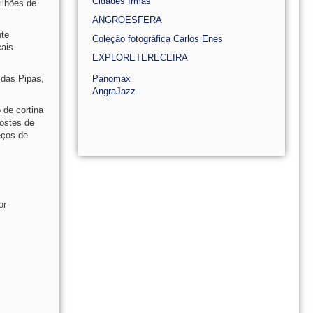
Cidades Irmãs
ilhões de
ANGROESFERA
nte
Coleção fotográfica Carlos Enes
cais
EXPLORETERECEIRA
 das Pipas,
Panomax
AngraJazz
 de cortina
postes de
eços de
or