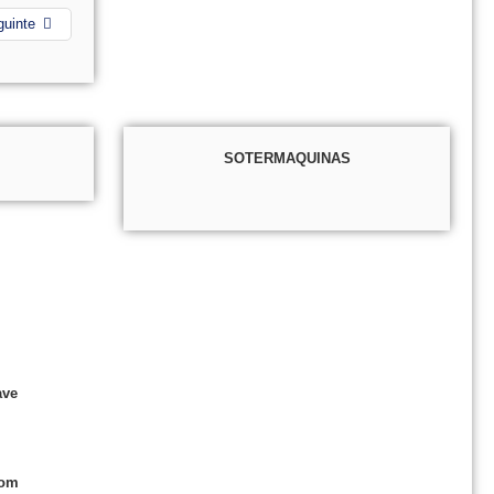
guinte
SOTERMAQUINAS
ave
com