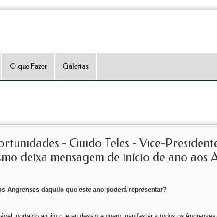
O que Fazer
Galerias
ortunidades - Guido Teles - Vice-President
mo deixa mensagem de início de ano aos 
aos Angrenses daquilo que este ano poderá representar?
ável, portanto aquilo que eu desejo e quero manifestar a todos os Angrenses