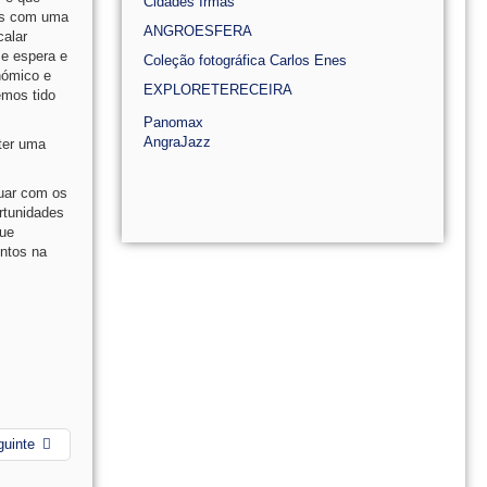
Cidades Irmãs
mos com uma
ANGROESFERA
calar
se espera e
Coleção fotográfica Carlos Enes
nómico e
EXPLORETERECEIRA
emos tido
Panomax
AngraJazz
ter uma
nuar com os
rtunidades
que
entos na
guinte