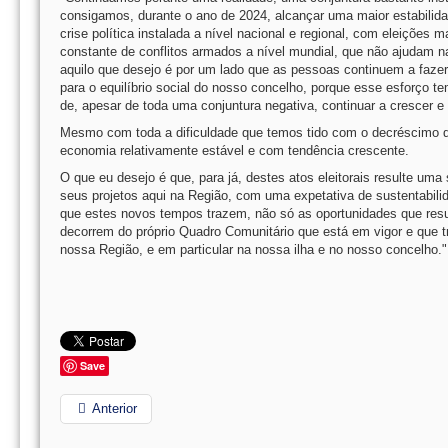
consigamos, durante o ano de 2024, alcançar uma maior estabili
crise política instalada a nível nacional e regional, com eleiçõ
constante de conflitos armados a nível mundial, que não ajudam na
aquilo que desejo é por um lado que as pessoas continuem a fazer
para o equilíbrio social do nosso concelho, porque esse esforço te
de, apesar de toda uma conjuntura negativa, continuar a crescer e
Mesmo com toda a dificuldade que temos tido com o decréscimo 
economia relativamente estável e com tendência crescente.
O que eu desejo é que, para já, destes atos eleitorais resulte u
seus projetos aqui na Região, com uma expetativa de sustentabil
que estes novos tempos trazem, não só as oportunidades que res
decorrem do próprio Quadro Comunitário que está em vigor e que t
nossa Região, e em particular na nossa ilha e no nosso concelho.
Save
Anterior