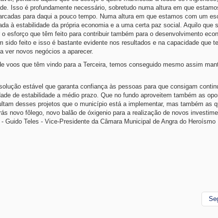
dade. Isso é profundamente necessário, sobretudo numa altura em que esta
es marcadas para daqui a pouco tempo. Numa altura em que estamos com um es
da à estabilidade da própria economia e a uma certa paz social. Aquilo que 
 o esforço que têm feito para contribuir também para o desenvolvimento eco
m sido feito e isso é bastante evidente nos resultados e na capacidade que t
 a ver novos negócios a aparecer.
de voos que têm vindo para a Terceira, temos conseguido mesmo assim man
ma solução estável que garanta confiança às pessoas para que consigam conti
idade de estabilidade a médio prazo. Que no fundo aproveitem também as opo
ultam desses projetos que o município está a implementar, mas também as 
rás novo fôlego, novo balão de óxigenio para a realização de novos investim
" - Guido Teles - Vice-Presidente da Câmara Municipal de Angra do Heroísmo
Se