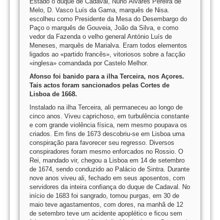
Estado o duque de Cadaval, Nuno Álvares Pereira de
Melo, D. Vasco Luís da Gama, marquês de Nisa.
escolheu como Presidente da Mesa do Desembargo do
Paço o marquês de Gouveia, João da Silva, e como
vedor da Fazenda o velho general António Luís de
Meneses, marquês de Marialva. Eram todos elementos
ligados ao «partido francês», vitoriosos sobre a facção
«inglesa» comandada por Castelo Melhor.
Afonso foi banido para a ilha Terceira, nos Açores.
Tais actos foram sancionados pelas Cortes de
Lisboa de 1668.
Instalado na ilha Terceira, ali permaneceu ao longo de
cinco anos. Viveu caprichoso, em turbulência constante
e com grande violência física, nem mesmo poupava os
criados. Em fins de 1673 descobriu-se em Lisboa uma
conspiração para favorecer seu regresso. Diversos
conspiradores foram mesmo enforcados no Rossio. O
Rei, mandado vir, chegou a Lisboa em 14 de setembro
de 1674, sendo conduzido ao Palácio de Sintra. Durante
nove anos viveu ali, fechado em seus aposentos, com
servidores da inteira confiança do duque de Cadaval. No
início de 1683 foi sangrado, tomou purgas, em 30 de
maio teve agastamentos, com dores, na manhã de 12
de setembro teve um acidente apoplético e ficou sem