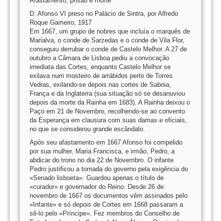
Afastamento, prisão e morte
D. Afonso VI preso no Palácio de Sintra, por Alfredo
Roque Gameiro, 1917
Em 1667, um grupo de nobres que incluía o marquês de
Marialva, o conde de Sarzedas e o conde de Vila Flor,
conseguiu derrubar o conde de Castelo Melhor. A 27 de
outubro a Câmara de Lisboa pediu a convocação
imediata das Cortes, enquanto Castelo Melhor se
exilava num mosteiro de arrábidos perto de Torres
Vedras, exilando-se depois nas cortes de Saboia,
França e da Inglaterra (sua situação só se desanuviou
depois da morte da Rainha em 1683). A Rainha deixou o
Paço em 21 de Novembro, recolhendo-se ao convento
da Esperança em clausura com suas damas e oficiais,
no que se considerou grande escândalo.
Após seu afastamento em 1667 Afonso foi compelido
por sua mulher, Maria Francisca, e irmão, Pedro, a
abdicar do trono no dia 22 de Novembro. O infante
Pedro justificou a tomada do governo pela exigência do
«Senado lisboeta». Guardou apenas o título de
«curador» e governador do Reino. Desde 26 de
novembro de 1667 os documentos vêm assinados pelo
«Infante» e só depois de Cortes em 1668 passaram a
sê-lo pelo «Príncipe». Fez membros do Conselho de