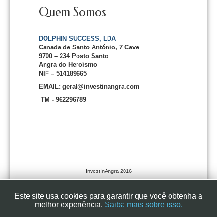
Quem Somos
DOLPHIN SUCCESS, LDA
Canada de Santo António, 7 Cave
9700 – 234 Posto Santo
Angra do Heroísmo
NIF – 514189665
EMAIL: geral@investinangra.com
TM - 962296789
InvestInAngra 2016
Este site usa cookies para garantir que você obtenha a
melhor experiência.
Saiba mais sobre isso.