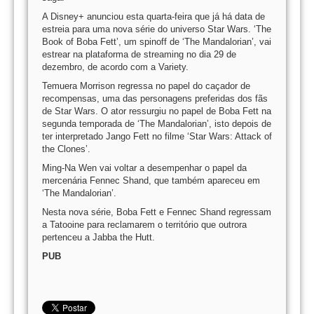
A Disney+ anunciou esta quarta-feira que já há data de
estreia para uma nova série do universo Star Wars. ‘The
Book of Boba Fett’, um spinoff de ‘The Mandalorian’, vai
estrear na plataforma de streaming no dia 29 de
dezembro, de acordo com a Variety.
Temuera Morrison regressa no papel do caçador de
recompensas, uma das personagens preferidas dos fãs
de Star Wars. O ator ressurgiu no papel de Boba Fett na
segunda temporada de ‘The Mandalorian’, isto depois de
ter interpretado Jango Fett no filme ‘Star Wars: Attack of
the Clones’.
Ming-Na Wen vai voltar a desempenhar o papel da
mercenária Fennec Shand, que também apareceu em
‘The Mandalorian’.
Nesta nova série, Boba Fett e Fennec Shand regressam
a Tatooine para reclamarem o território que outrora
pertenceu a Jabba the Hutt.
PUB