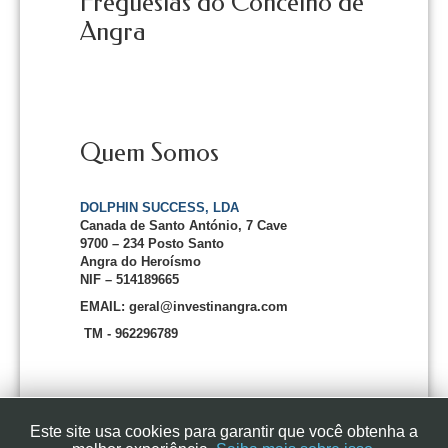
Freguesias do Concelho de
Angra
Quem Somos
DOLPHIN SUCCESS, LDA
Canada de Santo António, 7 Cave
9700 – 234 Posto Santo
Angra do Heroísmo
NIF – 514189665
EMAIL: geral@investinangra.com
TM - 962296789
Este site usa cookies para garantir que você obtenha a