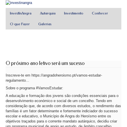
InvestInAngra
Autarquia
Investimento
Conhecer
O que Fazer
Galerias
O próximo ano letivo será um sucesso
Inscreve-te em https://angradoheroismo.pt/vamos-estudar-
regulamento...
Sobre o programa #VamosEstudar:
A educação e formação dos jovens são condições essenciais para o
desenvolvimento económico e social de um concelho. Tendo em
consideração que, de acordo com diversos estudos, o rendimento das
famílias é um fator determinante e fortemente indiciador do sucesso
escolar e educativo, o Município de Angra do Heroísmo entre os
objetivos traçados para o corrente mandato autárquico, decidiu criar
um programa municipal de apoio ao estudo, de âmbito concelhio,