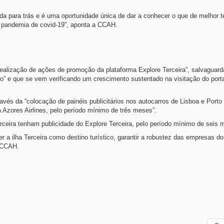
ada para trás e é uma oportunidade única de dar a conhecer o que de melhor 
a pandemia de covid-19”, aponta a CCAH.
realização de ações de promoção da plataforma Explore Terceira”, salvaguar
o” e que se vem verificando um crescimento sustentado na visitação do porta
vés da “colocação de painéis publicitários nos autocarros de Lisboa e Porto
 Azores Airlines, pelo período mínimo de três meses”.
rceira tenham publicidade do Explore Terceira, pelo período mínimo de seis 
a ilha Terceira como destino turístico, garantir a robustez das empresas do
a CCAH.