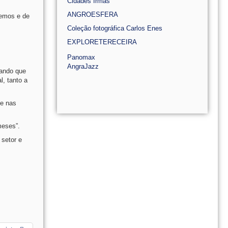
Cidades Irmãs
ANGROESFERA
temos e de
Coleção fotográfica Carlos Enes
EXPLORETERECEIRA
Panomax
AngraJazz
dando que
l, tanto a
 e nas
meses”.
 setor e