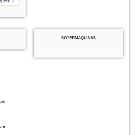
guinte
SOTERMAQUINAS
ave
com