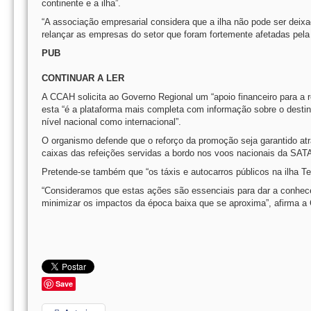
continente e a ilha”.
“A associação empresarial considera que a ilha não pode ser deix
relançar as empresas do setor que foram fortemente afetadas pel
PUB
CONTINUAR A LER
A CCAH solicita ao Governo Regional um “apoio financeiro para a 
esta “é a plataforma mais completa com informação sobre o destin
nível nacional como internacional”.
O organismo defende que o reforço da promoção seja garantido atra
caixas das refeições servidas a bordo nos voos nacionais da SATA
Pretende-se também que “os táxis e autocarros públicos na ilha Te
“Consideramos que estas ações são essenciais para dar a conhecer 
minimizar os impactos da época baixa que se aproxima”, afirma 
Save