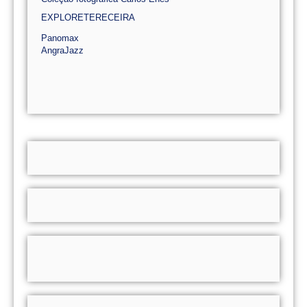
EXPLORETERECEIRA
Panomax
AngraJazz