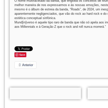
O nome multifacetado da banda, que engloba os conceitos de Mun
melhor maneira de nos expressarmos e às nossas emoções, neste 
mesmo é o álbum de estreia da banda, “Roads”, de 2024, um ines
aparentemente negligenciados, que vão do rock ao hard rock e do
estética conceptual sinfónica.
Mund[in]verso é aquele tipo raro de banda que não só apela aos
aos Millennials e à Geração Z que o rock and roll nunca morrerá.”
Save
Anterior