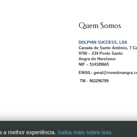
Quem Somos
DOLPHIN SUCCESS, LDA
Canada de Santo António, 7 C
9700 – 234 Posto Santo
Angra do Heroísmo
NIF – 514189665
EMAIL: geral@investinangra.
TM - 962296789
InvestInAngra 2016
a a melhor experiência.
Saiba mais sobre isso.