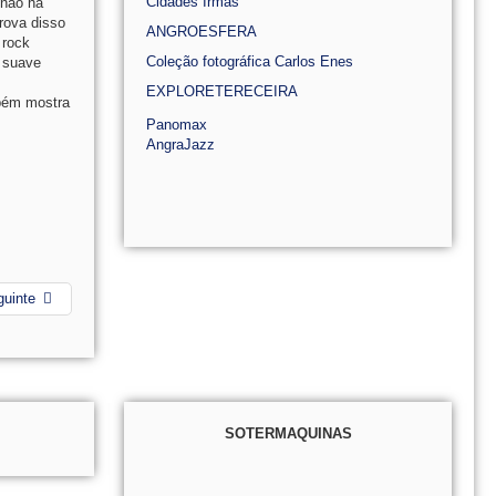
Cidades Irmãs
 não há
rova disso
ANGROESFERA
 rock
Coleção fotográfica Carlos Enes
s suave
EXPLORETERECEIRA
mbém mostra
Panomax
AngraJazz
guinte
SOTERMAQUINAS