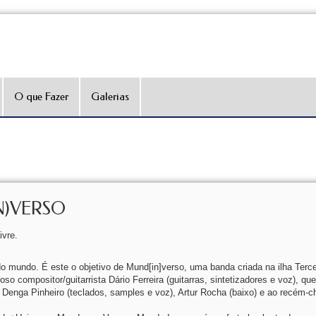
O que Fazer
Galerias
IN)VERSO
ivre.
o mundo. É este o objetivo de Mund[in]verso, uma banda criada na ilha Terce
o compositor/guitarrista Dário Ferreira (guitarras, sintetizadores e voz), que
), Denga Pinheiro (teclados, samples e voz), Artur Rocha (baixo) e ao recém-