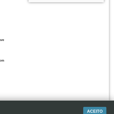
ave
com
ACEITO