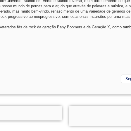
do+Universo, Mundo-em-Verso e Mundo-Inverso, é um forte lembrete de que
nosso mundo de pernas para o ar, do que através de palavras e música, e p
perado, mas muito bem-vindo, renascimento de uma variedade de géneros de
 rock progressivo ao neoprogressivo, com ocasionais incursões por uma mai
 inveterados fãs de rock da geração Baby Boomers e da Geração X, como ta
Se