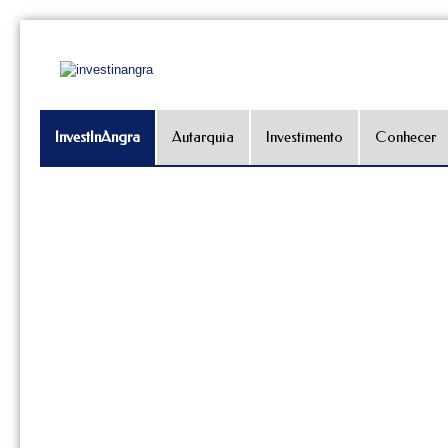
InvestInAngra
Autarquia
Investimento
Conhecer