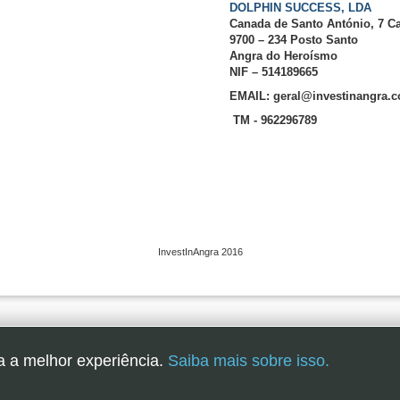
DOLPHIN SUCCESS, LDA
Canada de Santo António, 7 C
9700 – 234 Posto Santo
Angra do Heroísmo
NIF – 514189665
EMAIL: geral@investinangra.
TM - 962296789
InvestInAngra 2016
a a melhor experiência.
Saiba mais sobre isso.