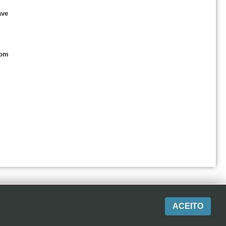
ave
com
ACEITO