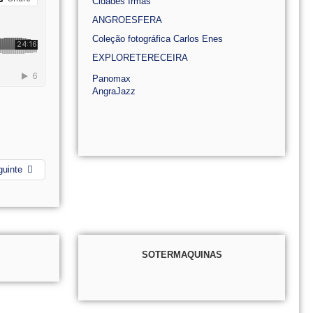
Cidades Irmãs
ANGROESFERA
Coleção fotográfica Carlos Enes
EXPLORETERECEIRA
Panomax
AngraJazz
guinte
SOTERMAQUINAS