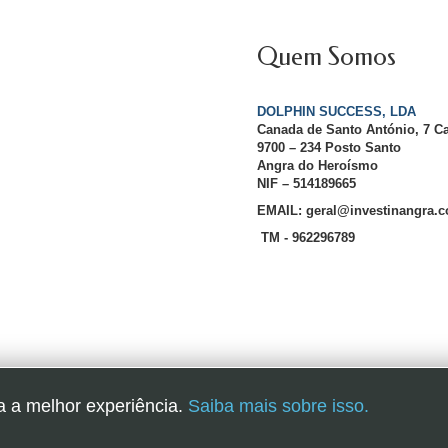
Quem Somos
DOLPHIN SUCCESS, LDA
Canada de Santo António, 7 C
9700 – 234 Posto Santo
Angra do Heroísmo
NIF – 514189665
EMAIL: geral@investinangra.
TM - 962296789
InvestInAngra 2016
a a melhor experiência.
Saiba mais sobre isso.