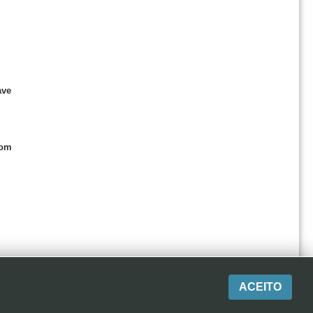
ave
com
ACEITO