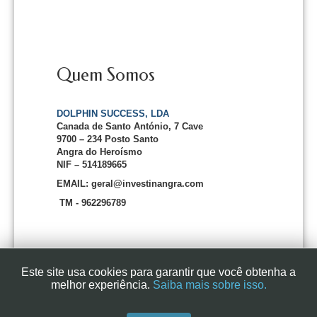
Quem Somos
DOLPHIN SUCCESS, LDA
Canada de Santo António, 7 Cave
9700 – 234 Posto Santo
Angra do Heroísmo
NIF – 514189665
EMAIL: geral@investinangra.com
TM - 962296789
Este site usa cookies para garantir que você obtenha a
melhor experiência.
Saiba mais sobre isso.
InvestInAngra 2016