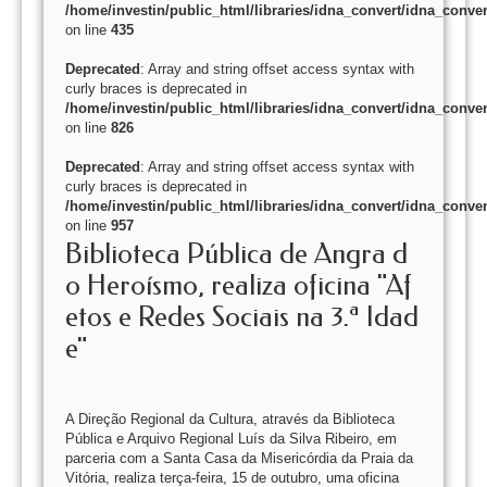
/home/investin/public_html/libraries/idna_convert/idna_conver
on line
435
Deprecated
: Array and string offset access syntax with
curly braces is deprecated in
/home/investin/public_html/libraries/idna_convert/idna_conver
on line
826
Deprecated
: Array and string offset access syntax with
curly braces is deprecated in
/home/investin/public_html/libraries/idna_convert/idna_conver
on line
957
Biblioteca Pública de Angra d
o Heroísmo, realiza oficina "Af
etos e Redes Sociais na 3.ª Idad
e"
A Direção Regional da Cultura, através da Biblioteca
Pública e Arquivo Regional Luís da Silva Ribeiro, em
parceria com a Santa Casa da Misericórdia da Praia da
Vitória, realiza terça-feira, 15 de outubro, uma oficina