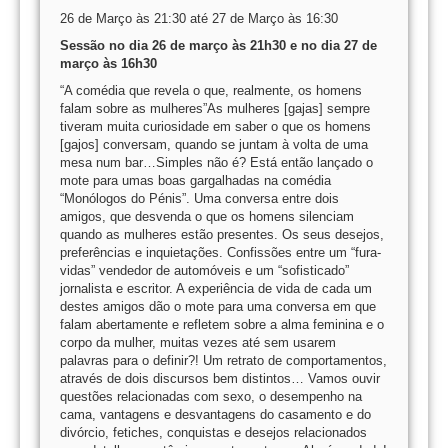
26 de Março às 21:30 até 27 de Março às 16:30
Sessão no dia 26 de março às 21h30 e no dia 27 de
março às 16h30
“A comédia que revela o que, realmente, os homens
falam sobre as mulheres”As mulheres [gajas] sempre
tiveram muita curiosidade em saber o que os homens
[gajos] conversam, quando se juntam à volta de uma
mesa num bar…Simples não é? Está então lançado o
mote para umas boas gargalhadas na comédia
“Monólogos do Pénis”. Uma conversa entre dois
amigos, que desvenda o que os homens silenciam
quando as mulheres estão presentes. Os seus desejos,
preferências e inquietações. Confissões entre um “fura-
vidas” vendedor de automóveis e um “sofisticado”
jornalista e escritor. A experiência de vida de cada um
destes amigos dão o mote para uma conversa em que
falam abertamente e refletem sobre a alma feminina e o
corpo da mulher, muitas vezes até sem usarem
palavras para o definir?! Um retrato de comportamentos,
através de dois discursos bem distintos… Vamos ouvir
questões relacionadas com sexo, o desempenho na
cama, vantagens e desvantagens do casamento e do
divórcio, fetiches, conquistas e desejos relacionados