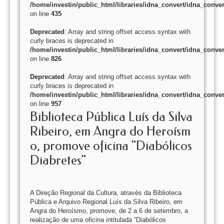
/home/investin/public_html/libraries/idna_convert/idna_conver
on line
435
Deprecated
: Array and string offset access syntax with
curly braces is deprecated in
/home/investin/public_html/libraries/idna_convert/idna_conver
on line
826
Deprecated
: Array and string offset access syntax with
curly braces is deprecated in
/home/investin/public_html/libraries/idna_convert/idna_conver
on line
957
Biblioteca Pública Luís da Silva
Ribeiro, em Angra do Heroísm
o, promove oficina "Diabólicos
Diabretes"
A Direção Regional da Cultura, através da Biblioteca
Pública e Arquivo Regional Luís da Silva Ribeiro, em
Angra do Heroísmo, promove, de 2 a 6 de setembro, a
realização de uma oficina intitulada “Diabólicos