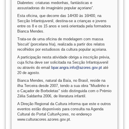
Diabretes: criaturas medonhas, fantásticas e
assustadoras do imaginário popular açoriano”.
Esta oficina, que decorre das 14H30 às 16H00, na
Secção Infantojuvenil, destina-se a crianças e jovens
entre os 8 e os 15 anos e será orientada pela formadora
Bianca Mendes.
Trata-se de uma oficina de modelagem com massa
'biscuit' (porcelana fria), realizada a partir dos relatos
recolhidos por estudiosos da cultura popular açoriana.
A participação nesta atividade obriga a inscrição prévia,
cuja ficha deve ser solicitada na Secção Infantojuvenil
ou através do email
bpar.angra.info@azores.gov.pt
até
20 de agosto.
Bianca Mendes, natural da Baía, no Brasil, reside na
ilha Terceira desde 2007, tendo a sua obra "Miudinho e
o Caçador de Borboletas" sido distinguida com o Prémio
Zélia Saldanha 2006, de literatura infantil.
A Direção Regional da Cultura informa que este e outros
eventos estão disponíveis para consulta na Agenda
Cultural do Portal CulturAçores, no endereço
www.culturacores.azores.gov.pt.