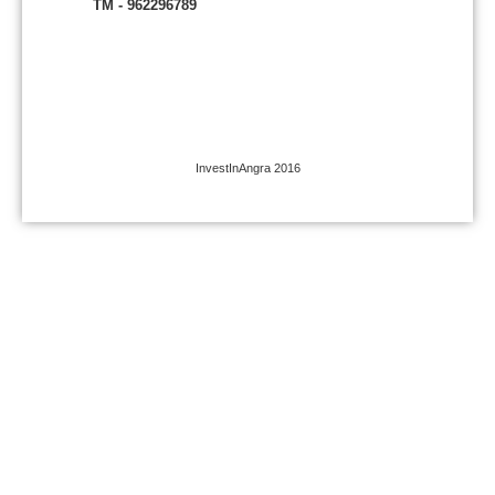
TM - 962296789
InvestInAngra 2016