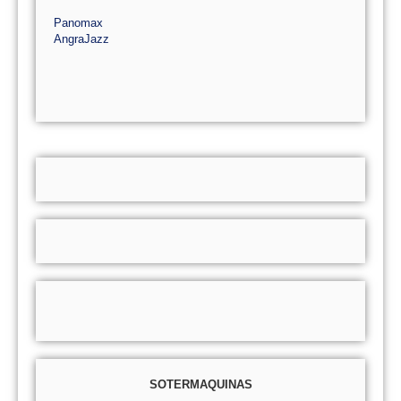
Panomax
AngraJazz
SOTERMAQUINAS