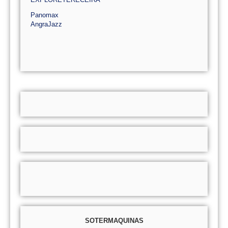
Panomax
AngraJazz
SOTERMAQUINAS