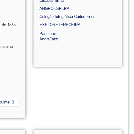
Cidades Irmãs
ANGROESFERA
Coleção fotográfica Carlos Enes
EXPLORETERECEIRA
% de João
.
Panomax
AngraJazz
Conselho
guinte