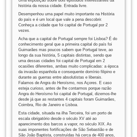
Uma exposição sobre dois episódios interessantes da
história da nossa cidade. Entrada livre.
Desempenhou uma papel muito importante na História
do país e é um local que vale a pena descobrir.
Conheça a cidade que foi capital de Portugal por 2
vezes.
Acha que a capital de Portugal sempre foi Lisboa? É do
conhecimento geral que a primeira capital do país foi
Guimarães mas poucos sabem que Portugal teve, ao
longo da sua história, 5 capitais distintas, sendo que
uma dessas cidades foi capital de Portugal em 2
ocasiões diferentes, ambas muito complicadas: a época
da invasão espanhola e consequente domínio filipino e
durante as guerras entre absolutistas e liberais.
Falamos de Angra do Heroísmo, nos Açores. E caso
esteja curioso, antes de lhe contarmos porque razão
Angra do Heroísmo foi capital de Portugal, dizemos-lhe
desde já que as restantes 4 capitais foram Guimarães,
Coimbra, Rio de Janeiro e Lisboa.
Esta cidade, situada na ilha Terceira, foi um porto de
escala obrigatório desde o século XV até ao
aparecimento dos barcos a vapor, no século XIX. As
suas imponentes fortificações de São Sebastião e de
São João Baptista, construídas há cerca de 400 anos,