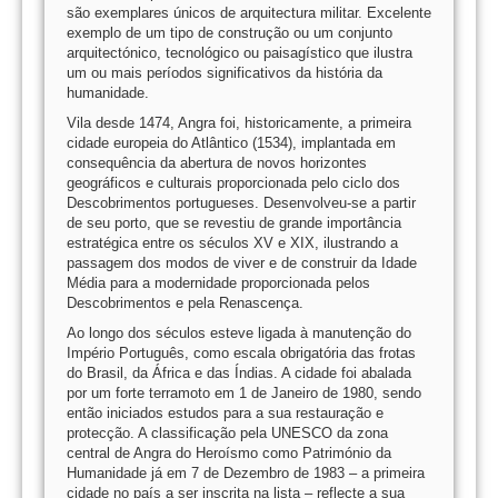
são exemplares únicos de arquitectura militar. Excelente
exemplo de um tipo de construção ou um conjunto
arquitectónico, tecnológico ou paisagístico que ilustra
um ou mais períodos significativos da história da
humanidade.
Vila desde 1474, Angra foi, historicamente, a primeira
cidade europeia do Atlântico (1534), implantada em
consequência da abertura de novos horizontes
geográficos e culturais proporcionada pelo ciclo dos
Descobrimentos portugueses. Desenvolveu-se a partir
de seu porto, que se revestiu de grande importância
estratégica entre os séculos XV e XIX, ilustrando a
passagem dos modos de viver e de construir da Idade
Média para a modernidade proporcionada pelos
Descobrimentos e pela Renascença.
Ao longo dos séculos esteve ligada à manutenção do
Império Português, como escala obrigatória das frotas
do Brasil, da África e das Índias. A cidade foi abalada
por um forte terramoto em 1 de Janeiro de 1980, sendo
então iniciados estudos para a sua restauração e
protecção. A classificação pela UNESCO da zona
central de Angra do Heroísmo como Património da
Humanidade já em 7 de Dezembro de 1983 – a primeira
cidade no país a ser inscrita na lista – reflecte a sua