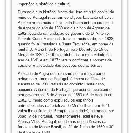
importância histórica e cultural.
Durante a sua história, Angra do Heroísmo foi capital do
reino de Portugal mas, em condições bastante difíceis.
A primeira e a mais complicada foram entre o dia cinco
de Agosto do ano de 1580 e o dia cinco de Agosto de
1582 aquando da fundação do governo de D. António,
Prior do Crato. A segunda foi anos mais tarde, em 1828,
quando foi ali instalada a Junta Provisória, em nome da
rainha D. Maria II de Portugal, pelo Decreto de 15 de
Março de 1830. Os títulos atribuídos a esta cidade no
ano de 1641 e em 1837 vieram confirmar a nobreza de
carácter e a lealdade das pessoas destas terras.
A cidade de Angra do Heroísmo sempre teve parte
activa na história de Portugal: à época da Crise de
sucessão de 1580 resistiu ao domínio Castelhano,
apoiando António I de Portugal que aqui estabeleceu o
seu governo, de 5 de Agosto de 1580 a 6 de Agosto de
1582. O modo como expulsou os espanhóis
entrincheirados na fortaleza do Monte Brasil em 1641
valeu-lhe o título de “Sempre leal cidade”, outorgado por
João IV de Portugal. Posteriormente, aqui esteve
Afonso VI de Portugal, detido nas dependências da
fortaleza do Monte Brasil, de 21 de Junho de 1669 a 30
de Agosto de 1684.