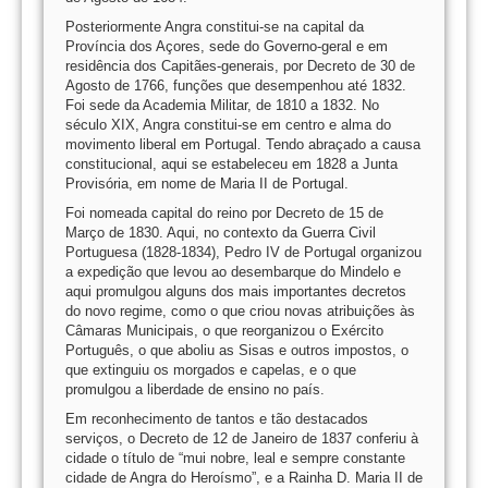
Posteriormente Angra constitui-se na capital da
Província dos Açores, sede do Governo-geral e em
residência dos Capitães-generais, por Decreto de 30 de
Agosto de 1766, funções que desempenhou até 1832.
Foi sede da Academia Militar, de 1810 a 1832. No
século XIX, Angra constitui-se em centro e alma do
movimento liberal em Portugal. Tendo abraçado a causa
constitucional, aqui se estabeleceu em 1828 a Junta
Provisória, em nome de Maria II de Portugal.
Foi nomeada capital do reino por Decreto de 15 de
Março de 1830. Aqui, no contexto da Guerra Civil
Portuguesa (1828-1834), Pedro IV de Portugal organizou
a expedição que levou ao desembarque do Mindelo e
aqui promulgou alguns dos mais importantes decretos
do novo regime, como o que criou novas atribuições às
Câmaras Municipais, o que reorganizou o Exército
Português, o que aboliu as Sisas e outros impostos, o
que extinguiu os morgados e capelas, e o que
promulgou a liberdade de ensino no país.
Em reconhecimento de tantos e tão destacados
serviços, o Decreto de 12 de Janeiro de 1837 conferiu à
cidade o título de “mui nobre, leal e sempre constante
cidade de Angra do Heroísmo”, e a Rainha D. Maria II de