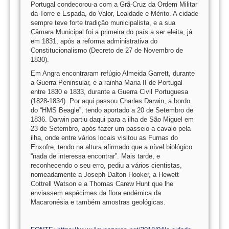
Portugal condecorou-a com a Grã-Cruz da Ordem Militar
da Torre e Espada, do Valor, Lealdade e Mérito. A cidade
sempre teve forte tradição municipalista, e a sua
Câmara Municipal foi a primeira do país a ser eleita, já
em 1831, após a reforma administrativa do
Constitucionalismo (Decreto de 27 de Novembro de
1830).
Em Angra encontraram refúgio Almeida Garrett, durante
a Guerra Peninsular, e a rainha Maria II de Portugal
entre 1830 e 1833, durante a Guerra Civil Portuguesa
(1828-1834). Por aqui passou Charles Darwin, a bordo
do “HMS Beagle”, tendo aportado a 20 de Setembro de
1836. Darwin partiu daqui para a ilha de São Miguel em
23 de Setembro, após fazer um passeio a cavalo pela
ilha, onde entre vários locais visitou as Furnas do
Enxofre, tendo na altura afirmado que a nível biológico
“nada de interessa encontrar”. Mais tarde, e
reconhecendo o seu erro, pediu a vários cientistas,
nomeadamente a Joseph Dalton Hooker, a Hewett
Cottrell Watson e a Thomas Carew Hunt que lhe
enviassem espécimes da flora endémica da
Macaronésia e também amostras geológicas.