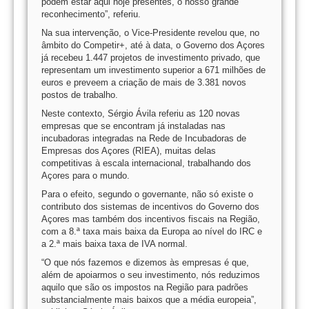
podem estar aqui hoje presentes, o nosso grande
reconhecimento”, referiu.
Na sua intervenção, o Vice-Presidente revelou que, no
âmbito do Competir+, até à data, o Governo dos Açores
já recebeu 1.447 projetos de investimento privado, que
representam um investimento superior a 671 milhões de
euros e preveem a criação de mais de 3.381 novos
postos de trabalho.
Neste contexto, Sérgio Ávila referiu as 120 novas
empresas que se encontram já instaladas nas
incubadoras integradas na Rede de Incubadoras de
Empresas dos Açores (RIEA), muitas delas
competitivas à escala internacional, trabalhando dos
Açores para o mundo.
Para o efeito, segundo o governante, não só existe o
contributo dos sistemas de incentivos do Governo dos
Açores mas também dos incentivos fiscais na Região,
com a 8.ª taxa mais baixa da Europa ao nível do IRC e
a 2.ª mais baixa taxa de IVA normal.
“O que nós fazemos e dizemos às empresas é que,
além de apoiarmos o seu investimento, nós reduzimos
aquilo que são os impostos na Região para padrões
substancialmente mais baixos que a média europeia”,