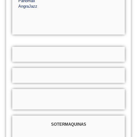
Panomax
AngraJazz
SOTERMAQUINAS