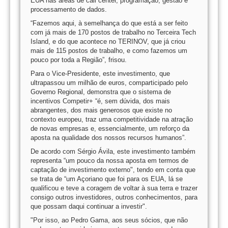
EUA nas áreas de call center, programação, gestão e
processamento de dados.
“Fazemos aqui, à semelhança do que está a ser feito
com já mais de 170 postos de trabalho no Terceira Tech
Island, e do que acontece no TERINOV, que já criou
mais de 115 postos de trabalho, e como fazemos um
pouco por toda a Região”, frisou.
Para o Vice-Presidente, este investimento, que
ultrapassou um milhão de euros, comparticipado pelo
Governo Regional, demonstra que o sistema de
incentivos Competir+ “é, sem dúvida, dos mais
abrangentes, dos mais generosos que existe no
contexto europeu, traz uma competitividade na atração
de novas empresas e, essencialmente, um reforço da
aposta na qualidade dos nossos recursos humanos”.
De acordo com Sérgio Ávila, este investimento também
representa “um pouco da nossa aposta em termos de
captação de investimento externo", tendo em conta que
se trata de “um Açoriano que foi para os EUA, lá se
qualificou e teve a coragem de voltar à sua terra e trazer
consigo outros investidores, outros conhecimentos, para
que possam daqui continuar a investir".
"Por isso, ao Pedro Gama, aos seus sócios, que não