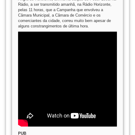
Rádio, a ser transmitido amanhã, na Rádio Horizonte,
pelas 11 horas, que a Campanha que envolveu a
Câmara Municipal, a Câmara de Comércio e os
comerciantes da cidade, correu muito bem apesar de
alguns constrangimentos de última hora.
PUB