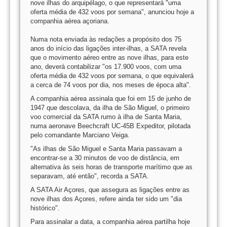
nove ilhas do arquipélago, o que representará "uma
oferta média de 432 voos por semana", anunciou hoje a
companhia aérea açoriana.
Numa nota enviada às redações a propósito dos 75
anos do início das ligações inter-ilhas, a SATA revela
que o movimento aéreo entre as nove ilhas, para este
ano, deverá contabilizar "os 17.900 voos, com uma
oferta média de 432 voos por semana, o que equivalerá
a cerca de 74 voos por dia, nos meses de época alta".
A companhia aérea assinala que foi em 15 de junho de
1947 que descolava, da ilha de São Miguel, o primeiro
voo comercial da SATA rumo à ilha de Santa Maria,
numa aeronave Beechcraft UC-45B Expeditor, pilotada
pelo comandante Marciano Veiga.
"As ilhas de São Miguel e Santa Maria passavam a
encontrar-se a 30 minutos de voo de distância, em
alternativa às seis horas de transporte marítimo que as
separavam, até então", recorda a SATA.
A SATA Air Açores, que assegura as ligações entre as
nove ilhas dos Açores, refere ainda ter sido um "dia
histórico".
Para assinalar a data, a companhia aérea partilha hoje