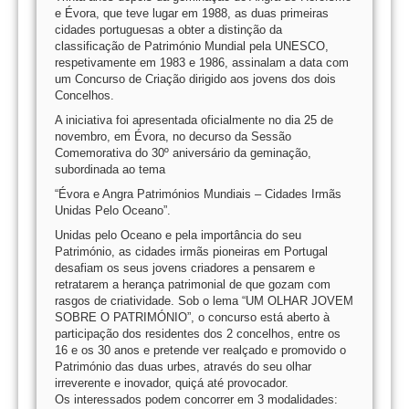
e Évora, que teve lugar em 1988, as duas primeiras
cidades portuguesas a obter a distinção da
classificação de Património Mundial pela UNESCO,
respetivamente em 1983 e 1986, assinalam a data com
um Concurso de Criação dirigido aos jovens dos dois
Concelhos.
A iniciativa foi apresentada oficialmente no dia 25 de
novembro, em Évora, no decurso da Sessão
Comemorativa do 30º aniversário da geminação,
subordinada ao tema
“Évora e Angra Patrimónios Mundiais – Cidades Irmãs
Unidas Pelo Oceano”.
Unidas pelo Oceano e pela importância do seu
Património, as cidades irmãs pioneiras em Portugal
desafiam os seus jovens criadores a pensarem e
retratarem a herança patrimonial de que gozam com
rasgos de criatividade. Sob o lema “UM OLHAR JOVEM
SOBRE O PATRIMÓNIO”, o concurso está aberto à
participação dos residentes dos 2 concelhos, entre os
16 e os 30 anos e pretende ver realçado e promovido o
Património das duas urbes, através do seu olhar
irreverente e inovador, quiçá até provocador.
Os interessados podem concorrer em 3 modalidades: