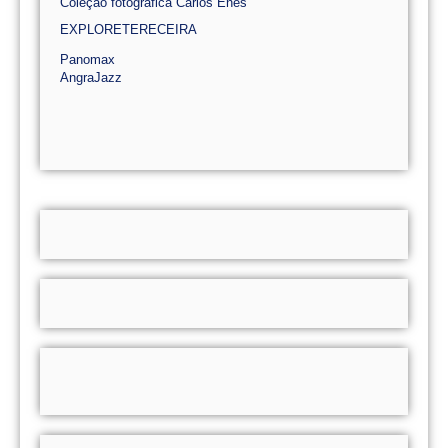
Coleção fotográfica Carlos Enes
EXPLORETERECEIRA
Panomax
AngraJazz