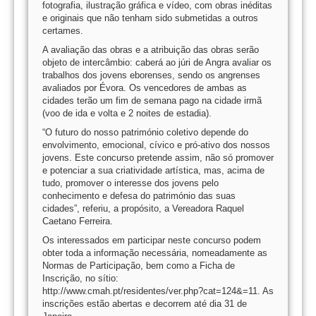
fotografia, ilustração gráfica e vídeo, com obras inéditas
e originais que não tenham sido submetidas a outros
certames.
A avaliação das obras e a atribuição das obras serão
objeto de intercâmbio: caberá ao júri de Angra avaliar os
trabalhos dos jovens eborenses, sendo os angrenses
avaliados por Évora. Os vencedores de ambas as
cidades terão um fim de semana pago na cidade irmã
(voo de ida e volta e 2 noites de estadia).
“O futuro do nosso património coletivo depende do
envolvimento, emocional, cívico e pró-ativo dos nossos
jovens. Este concurso pretende assim, não só promover
e potenciar a sua criatividade artística, mas, acima de
tudo, promover o interesse dos jovens pelo
conhecimento e defesa do património das suas
cidades”, referiu, a propósito, a Vereadora Raquel
Caetano Ferreira.
Os interessados em participar neste concurso podem
obter toda a informação necessária, nomeadamente as
Normas de Participação, bem como a Ficha de
Inscrição, no sítio:
http://www.cmah.pt/residentes/ver.php?cat=124&=11. As
inscrições estão abertas e decorrem até dia 31 de