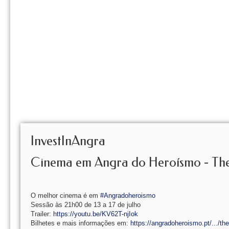
InvestInAngra
Cinema em Angra do Heroísmo - The 
O melhor cinema é em
#Angradoheroismo
Sessão às 21h00 de 13 a 17 de julho
Trailer:
https://youtu.be/KV62T-njIok
Bilhetes e mais informações em:
https://angradoheroismo.pt/.../the-