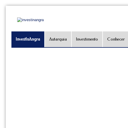
InvestInAngra
Autarquia
Investimento
Conhecer