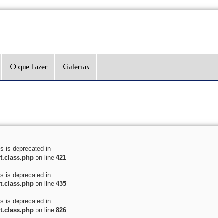
O que Fazer
Galerias
es is deprecated in
t.class.php
on line
421
es is deprecated in
t.class.php
on line
435
es is deprecated in
t.class.php
on line
826