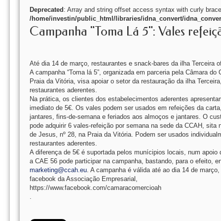
Deprecated
: Array and string offset access syntax with curly brac
/home/investin/public_html/libraries/idna_convert/idna_conver
Campanha "Toma Lá 5": Vales refeição
Até dia 14 de março, restaurantes e snack-bares da ilha Terceira 
A campanha “Toma lá 5”, organizada em parceria pela Câmara do
Praia da Vitória, visa apoiar o setor da restauração da ilha Terceir
restaurantes aderentes.
Na prática, os clientes dos estabelecimentos aderentes apresenta
imediato de 5€. Os vales podem ser usados em refeições da carta
jantares, fins-de-semana e feriados aos almoços e jantares. O cust
pode adquirir 6 vales-refeição por semana na sede da CCAH, sita 
de Jesus, nº 28, na Praia da Vitória. Podem ser usados individual
restaurantes aderentes.
A diferença de 5€ é suportada pelos munícipios locais, num apoio
a CAE 56 pode participar na campanha, bastando, para o efeito, e
marketing@ccah.eu
. A campanha é válida até ao dia 14 de março
facebook da Associação Empresarial,
https://www.facebook.com/camaracomercioah
.