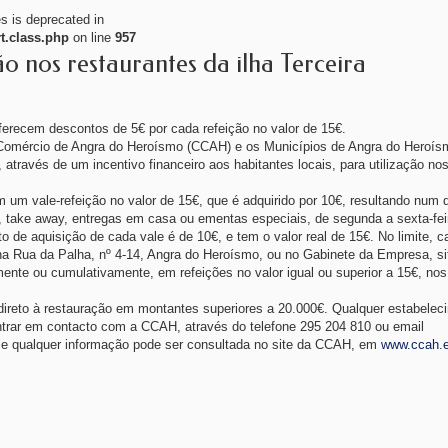
es is deprecated in
t.class.php
on line
957
 nos restaurantes da ilha Terceira
oferecem descontos de 5€ por cada refeição no valor de 15€.
 Comércio de Angra do Heroísmo (CCAH) e os Municípios de Angra do Heroís
a, através de um incentivo financeiro aos habitantes locais, para utilização no
m um vale-refeição no valor de 15€, que é adquirido por 10€, resultando num
, take away, entregas em casa ou ementas especiais, de segunda a sexta-fei
o de aquisição de cada vale é de 10€, e tem o valor real de 15€. No limite, c
na Rua da Palha, nº 4-14, Angra do Heroísmo, ou no Gabinete da Empresa, s
mente ou cumulativamente, em refeições no valor igual ou superior a 15€, nos
 direto à restauração em montantes superiores a 20.000€. Qualquer estabele
ntrar em contacto com a CCAH, através do telefone 295 204 810 ou email
, e qualquer informação pode ser consultada no site da CCAH, em
www.ccah.