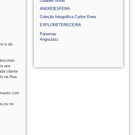
Cidades Irmãs
ANGROESFERA
Coleção fotográfica Carlos Enes
EXPLORETERECEIRA
Panomax
AngraJazz
mo e da
s
 desconto
ra aos
ada cliente
ito na Rua
cimento com
eu
ou no