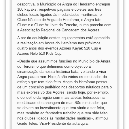
desportiva, o Município de Angra do Heroísmo entregou
100 kayaks, respetivas pagaias e coletes aos três
clubes locais ligados às modalidades marítimas, o
Clube Náutico de Angra do Heroísmo, o Angra Iate
Clube e o Clube Ar Livre da Terceira, numa parceira com
a Associação Regional de Canoagem dos Açores.
A par da aquisição destes equipamentos está garantida
a realização em Angra do Heroísmo nos próximos
quatro anos dos eventos Azores Kayak 510 Cup e
Azores Nelo 510 Kids Cup.
«Desde que assumimos funções no Município de Angra
do Heroísmo que definimos como objetivo a
dinamização da nossa histórica baía, voltando a virar
Angra para o mar. Hoje já são vários os resultados do
esforço que tem sido feito. Angra do Heroísmo passou
de um concelho periférico nos desportos náuticos para o
mais expressivo dos Açores, sendo hoje, por exemplo,
o concelho da região com mais atletas federados na
modalidade de canoagem de mar. São resultados que
se devem ao investimento que tem vindo a ser feito,
mas também ao fantástico trabalho que tem sido feito
nos clubes ligados às modalidades náuticas», afirmou
Guido Teles, Vice-Presidente da autarquia.