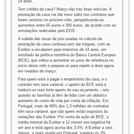
14 anos.
Tem crédito da casa? Março não traz boas notícias. A
prestação da casa vai dar novo salto nos contratos que
forem revistos no próximo mês, perspetivando-se
aumentos entre 65 euros e 300 euros, de acordo com as
simulações realizadas pelo
ECO
.
A subida das taxas de juro usadas no cálculo da
prestação da casa continua sem dar tréguas, com as
Euribor a escalarem para máximos de 14 anos, em
resultado da política restritiva do Banco Central Europeu
(BCE), que voltou a aumentar os juros de referência no
início deste mês e prepara-se para repetir a dose agora
em meados de março.
Para quem está a pagar o empréstimo da casa, e o
contrato tem taxa variável, o aperto do BCE está a
traduzir-se num forte aperto do seu orçamento – isto
quando as famílias já têm de lidar com um drástico
aumento do custo de vida por conta da inflação. Em
Portugal, mais de 90% dos 1,3 milhões de contratos
têm taxa variável, que são quem estão expostos às
variações das Euribor. Por conta da ação do BCE, a
média mensal da Euribor a 12 meses era negativa há
um ano e está agora acima dos 3,5%. A Euribor a seis
meses, a mais usada em Portugal, superou os 3%.