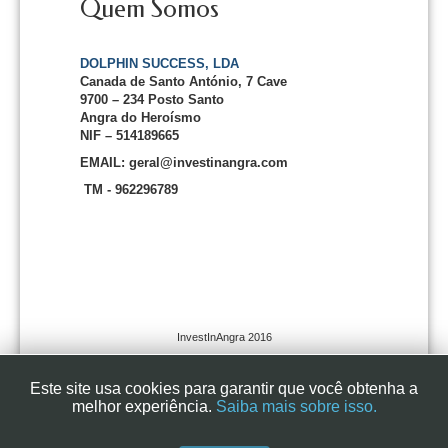
Quem Somos
DOLPHIN SUCCESS, LDA
Canada de Santo António, 7 Cave
9700 – 234 Posto Santo
Angra do Heroísmo
NIF – 514189665
EMAIL: geral@investinangra.com
TM - 962296789
InvestInAngra 2016
Este site usa cookies para garantir que você obtenha a
melhor experiência.
Saiba mais sobre isso.