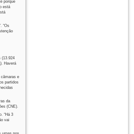
é porque
o está
stá
”. “Os
bstenção
s (13.924
). Haverá
8 câmaras e
os partidos
nhecidas
ras da
ções (CNE).
o. “Há 3
ão vai
s urnas nos