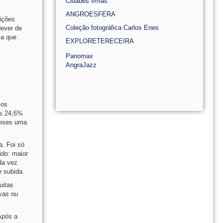
Cidades Irmãs
ANGROESFERA
eições
Coleção fotográfica Carlos Enes
dever de
 a que
EXPLORETERECEIRA
Panomax
AngraJazz
 os
os 24,6%
ueses uma
a. Foi só
ido: maior
da vez
e subida.
uitas
vas ou
Após a