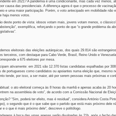
endente em 2021? A pandemia é uma condicionante, mas cada vez menos, at
por causa das presidenciais. A diferença agora é que o processo de vacinaçã
ceio e uma maior participação. Porém, o voto antecipado em mobilidade não e
ue haja menos votos.
ão deste ponto de vista: idosos votam mais, jovens votam menos, o clássico
bstenção“, exemplifica, reforçando o ponto de que “o grande problema da a
islativas”.
ernos eleitorais das eleições autárquicas, dos quais 29.814 são estrangeiro
s terceiros, com destaque para Cabo Verde, Brasil, Reino Unido e Venezuela
orresponde a 675 eleitores por mesa.
icipam ativamente: em 2021 são 12.370 listas candidatas espalhadas por 30
es de portugueses como candidatos ou apoiantes numa eleição que, mesmo n
nto tende, por isso, a ser maior, até por serem pessoas mais próximas e co
abitual: o ato eleitoral começa às 8 horas da manhã e apenas acaba às 20 ho
contrem na assembleia de voto”, de acordo com a Comissão Nacional de Elei
ção? “Sim, poderá ter efeito, mas é residual”, considera António Costa Pint
empo), o segundo que é o que sabe que o partido que está mais próximo dele n
ar e o que é mais próximo dele“, descreve o politólogo.
ondagens à boca das urnas apenas serão divulgadas às 21h, após o fecho da