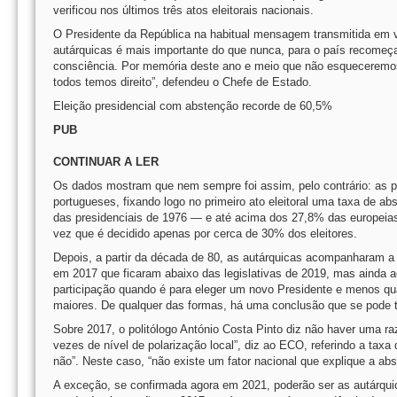
verificou nos últimos três atos eleitorais nacionais.
O Presidente da República na habitual mensagem transmitida em vé
autárquicas é mais importante do que nunca, para o país recomeçar
consciência. Por memória deste ano e meio que não esqueceremos. 
todos temos direito”, defendeu o Chefe de Estado.
Eleição presidencial com abstenção recorde de 60,5%
PUB
CONTINUAR A LER
Os dados mostram que nem sempre foi assim, pelo contrário: as 
portugueses, fixando logo no primeiro ato eleitoral uma taxa de
das presidenciais de 1976 — e até acima dos 27,8% das europeias
vez que é decidido apenas por cerca de 30% dos eleitores.
Depois, a partir da década de 80, as autárquicas acompanharam a 
em 2017 que ficaram abaixo das legislativas de 2019, mas ainda a
participação quando é para eleger um novo Presidente e menos q
maiores. De qualquer das formas, há uma conclusão que se pode ti
Sobre 2017, o politólogo António Costa Pinto diz não haver uma ra
vezes de nível de polarização local”, diz ao ECO, referindo a ta
não”. Neste caso, “não existe um fator nacional que explique a abs
A exceção, se confirmada agora em 2021, poderão ser as autárqui