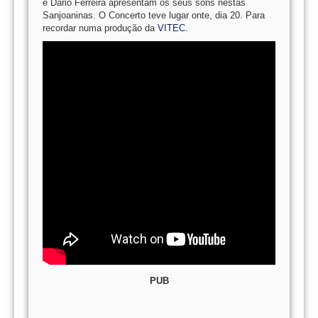
e Dário Ferreira apresentam os seus sons nestas
Sanjoaninas. O Concerto teve lugar onte, dia 20. Para
recordar numa produção da
VITEC.
PUB