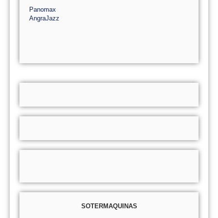
Panomax
AngraJazz
SOTERMAQUINAS